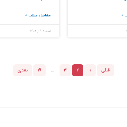
 >
مشاهده مطلب >
اسفند 14, 1402
قبلی
1
2
3
…
19
بعدی