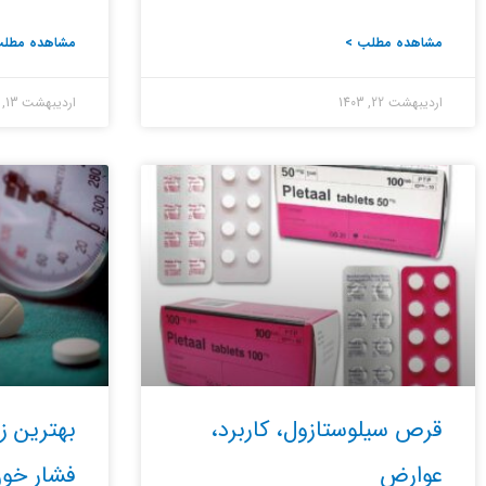
مشاهده مطلب >
مشاهده مطلب
اردیبهشت 22, 1403
اردیبهشت 13, 1403
قرص سیلوستازول، کاربرد،
بهترین 
عوارض
فشار خو