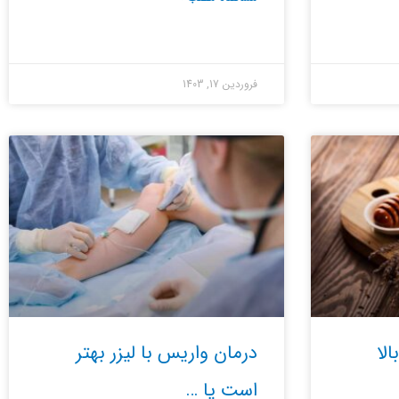
فروردین 17, 1403
لا
درمان واریس با لیزر بهتر
است یا …