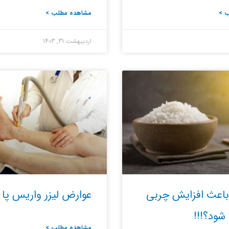
 >
مشاهده مطلب >
اردیبهشت 31, 1403
 باعث افزایش چربی
عوارض لیزر واریس پا
شود؟!!!
مشاهده مطلب >