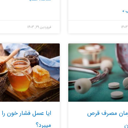
 >
فروردین 29, 1403
زمان مصرف قرص
ایا عسل فشار خون را با
ن
میبرد؟