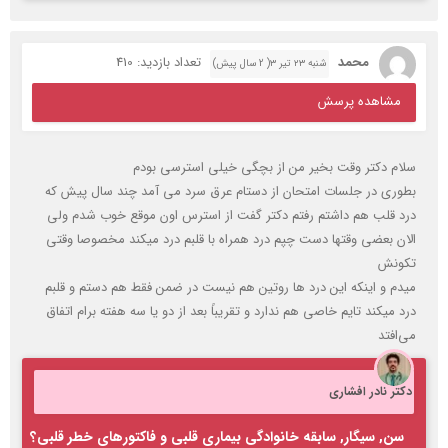
محمد
تعداد بازدید: 410
شنبه ۲۳ تیر ۳( 2 سال پیش)
مشاهده پرسش
سلام دکتر وقت بخیر من از بچگی خیلی استرسی بودم
بطوری در جلسات امتحان از دستام عرق سرد می آمد چند سال پیش که
درد قلب هم داشتم رفتم دکتر گفت از استرس اون موقع خوب شدم ولی
الان بعضی وقتها دست چپم درد همراه با قلبم درد میکند مخصوصا وقتی
تکونش
میدم و اینکه این درد ها روتین هم نیست در ضمن فقط هم دستم و قلبم
درد میکند تایم خاصی هم ندارد و تقریباً بعد از دو یا سه هفته برام اتفاق
می‌افتد
دکتر نادر افشاری
سن, سیگار, سابقه خانوادگی بیماری قلبی و فاکتورهای خطر قلبی؟