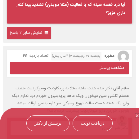
آیا درد قفسه سینه که با فعالیت (مثلا دویدن) تشدیدپیدا کنه,
داری عزیز؟
نمایش سایر 2 پاسخ
مطهره
تعداد بازدید: 411
پنجشنبه ۲۷ اردیبهشت ۳( 2 سال پیش)
مشاهده پرسش
سلام آقای دکتر بنده هفت ماهه مبتلا به پریکاردیت ومیوکاردیت خفیف
هستم کلشی سین میخورن ویک ماهم پریدینیزول خوردم درد ندارم دیگه
ولی یک هفته هست حالت تهوع وسبکی سر دارم بعضی اوقات میشه
باوجود خوردن دارو میوکاردیت پیشرفت کرده باشه؟
دریافت نوبت
پرسش از دکتر
دکتر نادر افشاری