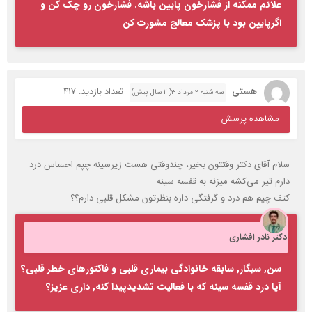
علائم ممکنه از فشارخون پایین باشه. فشارخون رو چک کن و
اگرپایین بود با پزشک معالج مشورت کن
هستی
تعداد بازدید: 417
سه شنبه ۲ مرداد ۳( 2 سال پیش)
مشاهده پرسش
سلام آقای دکتر وقتتون بخیر، چندوقتی هست زیرسینه چپم احساس درد
دارم تیر می‌کشه میزنه به قفسه سینه
کتف چپم هم درد و گرفتگی داره بنظرتون مشکل قلبی دارم؟؟
دکتر نادر افشاری
سن, سیگار, سابقه خانوادگی بیماری قلبی و فاکتورهای خطر قلبی؟
آیا درد قفسه سینه که با فعالیت تشدیدپیدا کنه, داری عزیز؟