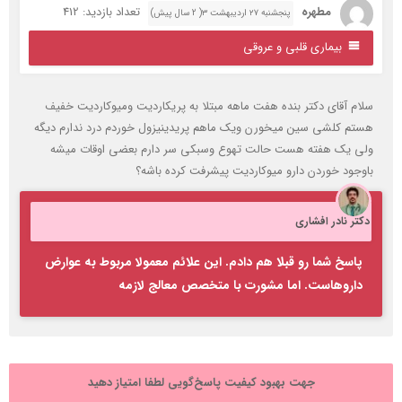
مطهره
تعداد بازدید: 412
پنجشنبه ۲۷ اردیبهشت ۳( 2 سال پیش)
بیماری قلبی و عروقی
لام آقای دکتر بنده هفت ماهه مبتلا به پریکاردیت ومیوکاردیت خفیف
ستم کلشی سین میخورن ویک ماهم پریدینیزول خوردم درد ندارم دیگه
لی یک هفته هست حالت تهوع وسبکی سر دارم بعضی اوقات میشه
اوجود خوردن دارو میوکاردیت پیشرفت کرده باشه؟
کتر نادر افشاری
پاسخ شما رو قبلا هم دادم. این علائم معمولا مربوط به عوارض
داروهاست. اما مشورت با متخصص معالج لازمه
جهت بهبود کیفیت پاسخ‌گویی لطفا امتیاز دهید