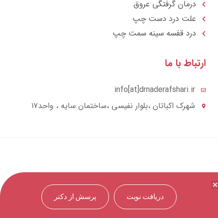
درمان گرفتگی عروق
علت درد دست چپ
درد قفسه سينه سمت چپ
تباط با ما
info[at]drnaderafshari.ir
شهرک اکباتان ،بلوار نفیسی ،ساختمان سایه ، واحد۱۷
دریافت نوبت
پرسش از دکتر