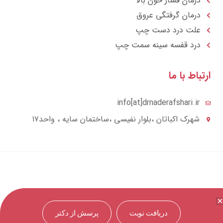
درمان فشار خون بالا
درمان گرفتگی عروق
علت درد دست چپ
درد قفسه سينه سمت چپ
تباط با ما
info[at]drnaderafshari.ir
شهرک اکباتان ،بلوار نفیسی ،ساختمان سایه ، واحد۱۷
دریافت نوبت
پرسش از دکتر