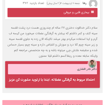
رها
تعداد بازدید: 362
جمعه ۷ اردیبهشت ۳( 2 سال پیش)
بیماری قلبی و عروقی
سلام دکتر خداقوت دختری 27 ساله ام چندروزی هست درد پشت قفسه
ینه کتف و کمر داشتم که بیشتر به گرفتگی عضلات میخورد من کیسه اب
رم و اینا استفاده میکردم بهتر میشد تااینکه الان زده به جلوی قفسه سینه
 زیر سینه چپم کلا درد و سوزش و انقباض داره و سینه چپم بسیار حساس
ده و منقبضه علتش چی میتونه باشه و به چه متخصص مراجعه کنم
اینکه سابقه معده و ریفلاکسم داشتم قبلا ممنون
کتر نادر افشاری
احتمالا مربوط به گرفتگی عضلاته. ابتدا با ارتوپد مشورت کن عزیز