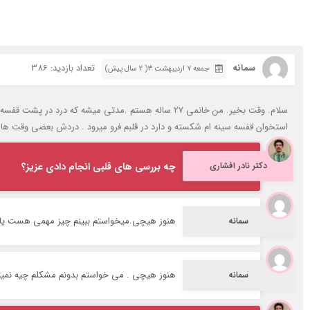
سمانه
تعداد بازدید: 386
جمعه ۷ اردیبهشت ۳( 2 سال پیش)
سلام. وقت بخیر. من خانمی ۲۷ ساله هستم .مدتی میش
استخوان قفسه سینه ام شکسته و دارد در قلبم فرو میرود . دردش بعضی وقت ها
دکتر نادر افشاری
چه بررسی های قلبی انجام دادی عزیز؟
هنوز هیچی.‌میخواستم ببینم چیز مهمی هست یا ن
سمانه
هنوز هیچی . می خواستم بدونم مشکلم چیه نمیتو
سمانه