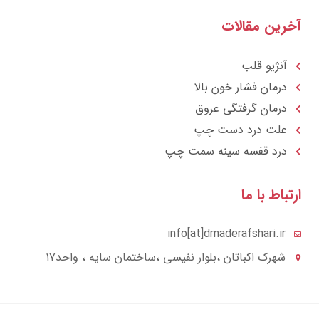
رین مقالات
آنژیو قلب
درمان فشار خون بالا
درمان گرفتگی عروق
علت درد دست چپ
درد قفسه سينه سمت چپ
تباط با ما
info[at]drnaderafshari.ir
شهرک اکباتان ،بلوار نفیسی ،ساختمان سایه ، واحد۱۷