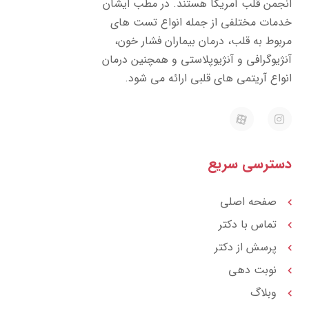
جمن قلب آمریکا هستند. در مطب ایشان
مات مختلفی از جمله انواع تست های
بوط به قلب، درمان بیماران فشار خون،
ژیوگرافی و آنژیوپلاستی و همچنین درمان
واع آریتمی های قلبی ارائه می شود.
E
I
a
n
p
s
a
t
r
a
ترسی سریع
a
g
t
r
a
m
صفحه اصلی
تماس با دکتر
پرسش از دکتر
نوبت دهی
وبلاگ