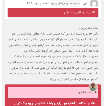
نبی
تعداد بازدید: 288
دوشنبه ۲۴ دی ۳( 1 سال پیش)
بیماری قلبی و عروقی
لام دکترخوبی
دکتر 50 روزه سینم درد می کنه تپیش قلب دارم بعظی وقتا استرس هم
ارم دکتر قلب دوتا رفتم. سه بار اکو گرفتم هیچی نشان نداده ازماش دادم
یچی نشان نداده نوار عضله و نوار مغز هم گرفتم هیچی نشان نداده نوار
لب هم گرفتم نرمال بود ستی اسکن هم گرفتم دکتر سالم بود
50 روزه داخل خونه هستم میرم بیرون راه میرم احساس می کنم تنگه
فس میشم احساس می کنم از حال میرم درد خفیف هم دارد سینم اگه راه
یرم نمی دانم چی کارکنم تورخدا کمکم کن نمی تونم از خونه برم بیرون
کتر همیشه سینم سنگینه احساس درد خفیف دارد سینم همه چیم سالمه
گه بلن میشم از جام چیشام تار می بینه
کتر نادر افشاری
علائم ممکنه از فشارخون پایین باشه. فشارخون رو چک کن و