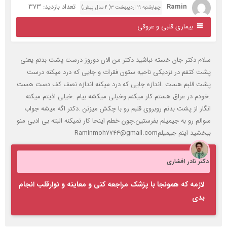
Ramin
تعداد بازدید: 373
چهارشنبه ۱۹ اردیبهشت ۳( 2 سال پیش)
بیماری قلبی و عروقی
لام دکتر جان خسته نباشید دکتر من الان دوروز درست پشت بدنم یعنی
شت کتفم در نزدیکی ناحیه ستون فقرات و جایی که درد میکنه درست
شت قلبم هست .اندازه جایی که درد میکنه اندازه نصف کف دست هست
خودم در عراق هستم کار میکنم وخیلی میکشه بیام .خیلی اذیتم میکنه
نگار از پشت بدنم روبروی قلبم رو با چکش میزنن .دکتر اگه میشه جواب
والم رو به جیمیلم بفرستین.چون خطم اینحا کار نمیکنه البته بی ادبی منو
خشید اینم جیمیلمRaminmoh7744@gmail.com
کتر نادر افشاری
لازمه که همونجا با پزشک مراجعه کنی و معاینه و نوارقلب انجام
بدی