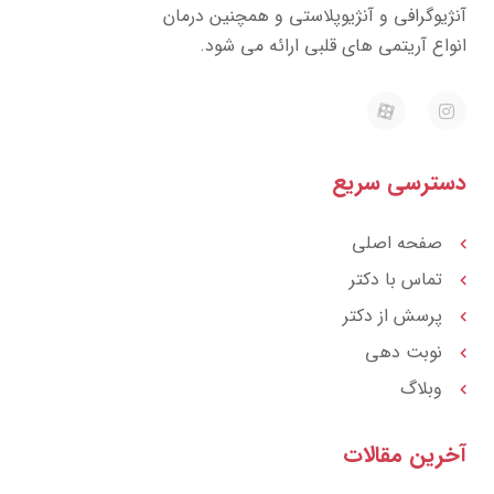
ژیوگرافی و آنژیوپلاستی و همچنین درمان
واع آریتمی های قلبی ارائه می شود.
E
I
a
n
p
s
a
t
r
a
ترسی سریع
a
g
t
r
a
m
صفحه اصلی
تماس با دکتر
پرسش از دکتر
نوبت دهی
وبلاگ
رین مقالات