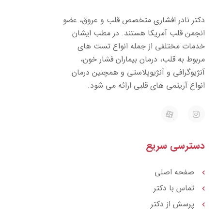
دکتر نادر افشاری متخصص قلب و عروق، عضو
انجمن قلب آمریکا هستند. در مطب ایشان
خدمات مختلفی از جمله انواع تست های
مربوط به قلب، درمان بیماران فشار خون،
آنژیوگرافی و آنژیوپلاستی و همچنین درمان
انواع آریتمی های قلبی ارائه می شود.
E
I
a
n
p
s
a
t
r
a
دسترسی سریع
a
g
t
r
a
m
صفحه اصلی
تماس با دکتر
پرسش از دکتر