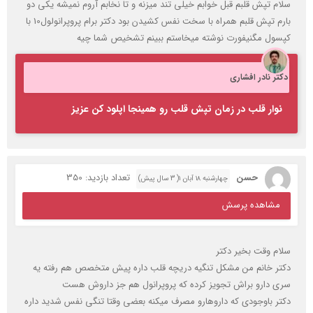
سلام تپش قلبم قبل خوابم خیلی تند میزنه و تا نخابم آروم نمیشه یکی دو
بارم تپش قلبم همراه با سخت نفس کشیدن بود دکتر برام پروپرانولول10 با
کپسول مگنیفورت نوشته میخاستم ببینم تشخیص شما چیه
دکتر نادر افشاری
نوار قلب در زمان تپش قلب رو همینجا اپلود کن عزیز
حسن
تعداد بازدید: 350
چهارشنبه ۱۸ آبان ۱( 3 سال پیش)
مشاهده پرسش
سلام وقت بخیر دکتر
دکتر خانم من مشکل تنگیه دریچه قلب داره پیش متخصص هم رفته یه
سری دارو براش تجویز کرده که پروپرانول هم جز داروش هست
دکتر باوجودی که داروهارو مصرف میکنه بعضی وقتا تنگی نفس شدید داره