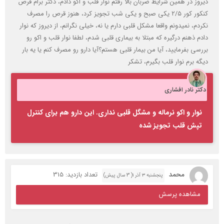
دیروز در همین شرایط ضربان بالا رفتم نوار قلب و اکو دادم، دکتر برام قرص
کنکور کور ۲/۵ یکی صبح و یکی شب تجویز کرد، هنوز قرص را مصرف
نکردم، نمیدونم واقعا مشکل قلبی دارم یا نه، خیلی نگرانم، از دیروز که نوار
دادم ذهنم درگیره که مبتلا به بیماری قلبی شدم، لطفا نوار قلب و اکو رو
بررسی بفرمایید، آیا من بیمار قلبی هستم؟آیا دارو رو مصرف کنم یا یه بار
دیگه برم نوار قلب بگیرم، تشکر
دکتر نادر افشاری
نوار و اکو نرماله و مشگل قلبی نداری. این دارو هم برای کنترل
تپش قلب تجویز شده
محمد
تعداد بازدید: 315
پنجشنبه ۳ آذر ۱( 3 سال پیش)
مشاهده پرسش