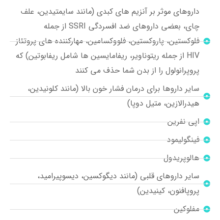
داروهای موثر بر آنزیم های کبدی (مانند سایمتیدین، علف
چای، بعضی داروهای ضد افسردگی SSRI از جمله
فلوکستین، پاروکستین، فلووکسامین، مهارکننده ‌های پروتئاز
HIV از جمله ریتوناویر، ریفامایسین ‌ها شامل ریفابوتین) که
پروپرانولول را از بدن شما حذف می کنند
سایر داروها برای درمان فشار خون بالا (مانند کلونیدین،
هیدرالازین، متیل دوپا)
اپی نفرین
فینگولیمود
هالوپریدول
سایر داروهای قلبی (مانند دیگوکسین، دیسوپیرامید،
پروپافنون، کینیدین)
مفلوکین