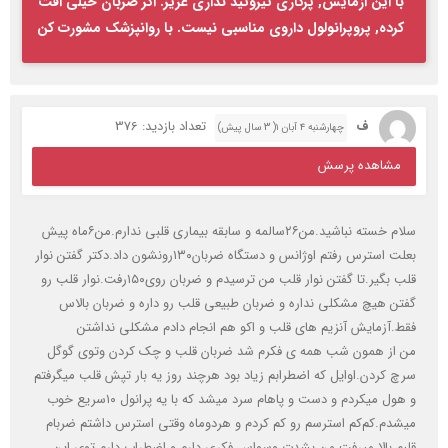
با این ازمایش, پرکاری تیروئید نداری عزیز. اگر ضربان خیلی افت
کرده, پروپرانولول داروی مناسبی نیست. با روانپزشک مشورت کن
ف
تعداد بازدید: 376
چهارشنبه ۴ آبان ۱( 3 سال پیش)
مشاهده پرسش
سلام خسته نباشید.من۲۶سالمه و سابقه بیماری قلبی ندارم.من۶ماه پیش
بعلت استرس رفتم اوژانس و دستگاه ضربان۱۳۰رونشون داد.دکتر گفتن نوار
قلب بگیر.تا گفتن نوار قلب من ترسیدم و ضربان روی۱۵۰رفت.نوار قلب رو
گفتن هیچ مشکلی نداره و ضربان طبیعی قلب رو داره و ضربان بالاس
فقط.آزمایش آنزیم های قلب و اکو هم انجام دادم مشکلی نداشتن
من از همون شب همه ی فکرم شد ضربان قلب و چک کردن وتوی گوگل
سرچ کردن.اوایل که اضطرابم زیاد بود هرچند روز یه بار تپش قلب میگرفتم
و هول میکردم و دست و پاهام سرد میشد که با یه پرانول ۱۰سریع خوب
میشدم.کم‌کم استرسم رو کم کردم و هردوماه وقتی استرس داشتم ضربام
قلبم بالا میرفت.من بشدت وسواس فکری دارم و اضطراب دارم.توی این