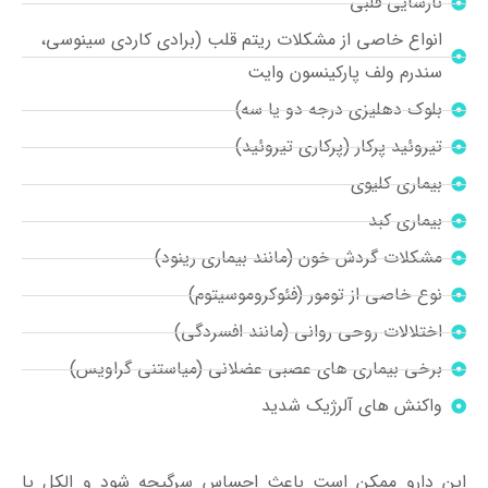
نارسایی قلبی
انواع خاصی از مشکلات ریتم قلب (برادی کاردی سینوسی،
سندرم ولف پارکینسون وایت
بلوک دهلیزی درجه دو یا سه)
تیروئید پرکار (پرکاری تیروئید)
بیماری کلیوی
بیماری کبد
مشکلات گردش خون (مانند بیماری رینود)
نوع خاصی از تومور (فئوکروموسیتوم)
اختلالات روحی روانی (مانند افسردگی)
برخی بیماری های عصبی عضلانی (میاستنی گراویس)
واکنش های آلرژیک شدید
این دارو ممکن است باعث احساس سرگیجه شود و الکل یا