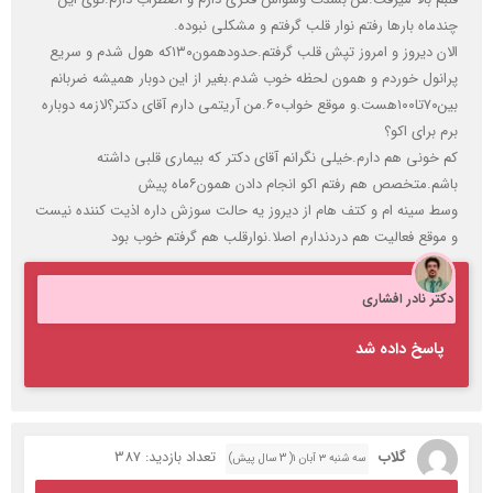
چندماه بارها رفتم نوار قلب گرفتم و مشکلی نبوده.
الان دیروز و امروز تپش قلب گرفتم.حدودهمون۱۳۰که هول شدم و سریع
پرانول خوردم و همون لحظه خوب شدم.بغیر از این دوبار همیشه ضربانم
بین۷۰تا۱۰۰هست.و موقع خواب۶۰.من آریتمی دارم آقای دکتر؟لازمه دوباره
برم برای اکو؟
کم خونی هم دارم.خیلی نگرانم آقای دکتر که بیماری قلبی داشته
باشم.متخصص هم رفتم اکو انجام دادن همون۶ماه پیش
وسط سینه ام و کتف هام از دیروز یه حالت سوزش داره اذیت کننده نیست
و موقع فعالیت هم دردندارم اصلا.نوارقلب هم گرفتم خوب بود
دکتر نادر افشاری
پاسخ داده شد
گلاب
تعداد بازدید: 387
سه شنبه ۳ آبان ۱( 3 سال پیش)