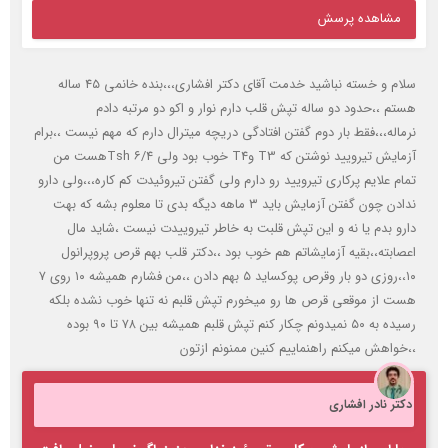
مشاهده پرسش
سلام و خسته نباشید خدمت آقای دکتر افشاری،،،بنده خانمی ۴۵ ساله
هستم ،،حدود دو ساله تپش قلب دارم نوار و اکو دو مرتبه دادم
نرماله،،،فقط بار دوم گفتن افتادگی دریچه میترال دارم که مهم نیست ،،برام
آزمایش تیرویید نوشتن که T3 وT4 خوب بود ولی Tsh ۶/۴هست من
تمام علایم پرکاری تیرویید رو دارم ولی گفتن تیروئیدت کم کاره،،،ولی دارو
ندادن چون گفتن آزمایش باید ۳ ماهه دیگه بدی تا معلوم بشه که بهت
دارو بدم یا نه و این تپش قلبت به خاطر تیروییدت نیست ،شاید مال
اعصابته،،بقیه آزمایشاتم هم خوب بود ،،دکتر قلب بهم قرص پروپرانول
۱۰،،روزی دو بار وقرص پوکساید ۵ بهم دادن ،،من فشارم همیشه ۱۰ روی ۷
هست از موقعی قرص ها رو میخورم تپش قلبم نه تنها خوب نشده بلکه
رسیده به ۵۰ نمیدونم چکار کنم تپش قلبم همیشه بین ۷۸ تا ۹۰ بوده
،،خواهش میکنم راهنماییم کنین ممنونم ازتون
دکتر نادر افشاری