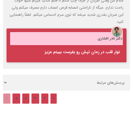
سلام.من وقتی ضربان از طرف چپ شکم تا قلبم شدید میزنم.شبها خواب
راحت ندارم .میگه از ناراحتی اعصابه.قرص اعصاب دارم مصرف میکنم.ولی
این ضربان بقدری شدید میشه که توی سرم احساس میکنم. لطفاً راهنمایی
کنید.
دکتر نادر افشاری
نوار قلب در زمان تپش رو بفرست ببینم عزیز
6
5
4
3
2
1