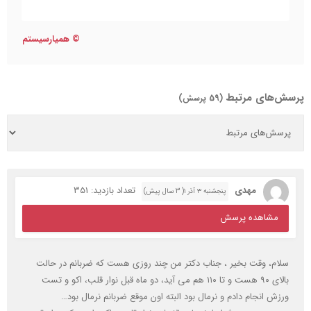
©
همیارسیستم
پرسش‌های مرتبط
(59 پرسش)
مهدی
تعداد بازدید: 351
پنجشنبه ۳ آذر ۱( 3 سال پیش)
مشاهده پرسش
سلام، وقت بخیر ، جناب دکتر من چند روزی هست که ضربانم در حالت
بالای ۹۰ هست و تا ۱۱۰ هم می آید، دو ماه قبل نوار قلب، اکو و تست
ورزش انجام دادم و نرمال بود البته اون موقع ضربانم نرمال بود…