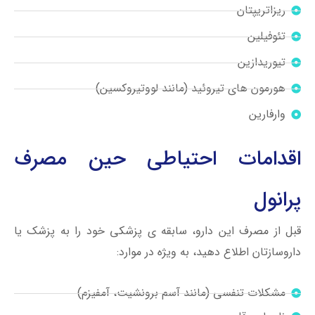
ریزاتریپتان
تئوفیلین
تیوریدازین
هورمون های تیروئید (مانند لووتیروکسین)
وارفارین
اقدامات احتیاطی حین مصرف
پرانول
قبل از مصرف این دارو، سابقه ی پزشکی خود را به پزشک یا
داروسازتان اطلاع دهید، به ویژه در موارد:
مشکلات تنفسی (مانند آسم برونشیت، آمفیزم)