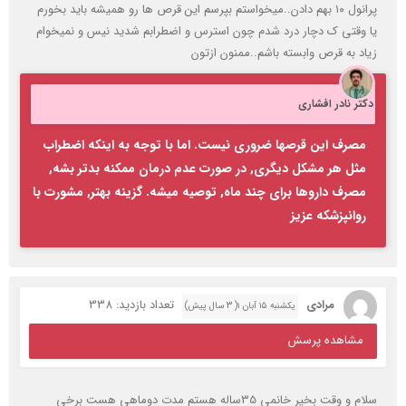
پرانول ۱۰ بهم دادن..میخواستم بپرسم این قرص ها رو همیشه باید بخورم
یا وقتی ک دچار درد شدم چون استرس و اضطرابم شدید نیس و نمیخوام
زیاد به قرص وابسته باشم..ممنون ازتون
دکتر نادر افشاری
مصرف این قرصها ضروری نیست. اما با توجه به اینکه اضطراب
مثل هر مشکل دیگری, در صورت عدم درمان ممکنه بدتر بشه,
مصرف داروها برای چند ماه, توصیه میشه. گزینه بهتر, مشورت با
روانپزشکه عزیز
مرادی
تعداد بازدید: 338
یکشنبه ۱۵ آبان ۱( 3 سال پیش)
مشاهده پرسش
سلام و وقت بخیر خانمی 35ساله هستم مدت دوماهی هست برخی