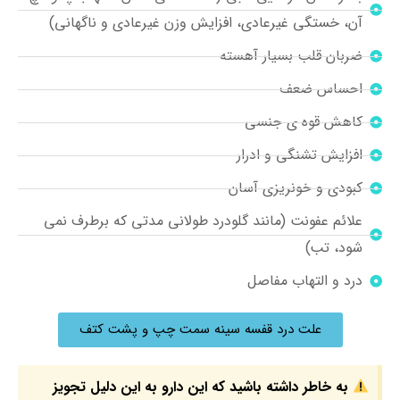
آن، خستگی غیرعادی، افزایش وزن غیرعادی و ناگهانی)
ضربان قلب بسیار آهسته
احساس ضعف
کاهش قوه ی جنسی
افزایش تشنگی و ادرار
کبودی و خونریزی آسان
علائم عفونت (مانند گلودرد طولانی مدتی که برطرف نمی
شود، تب)
درد و التهاب مفاصل
علت درد قفسه سينه سمت چپ و پشت کتف
به خاطر داشته باشید که این دارو به این دلیل تجویز