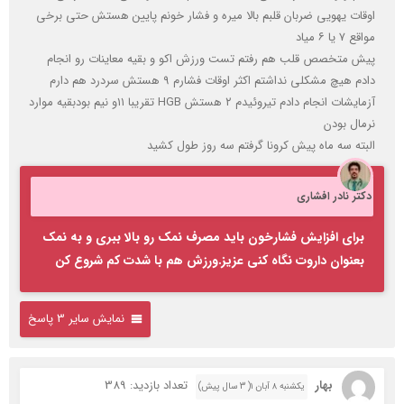
اوقات یهویی ضربان قلبم بالا میره و فشار خونم پایین هستش حتی برخی
مواقع ۷ یا ۶ میاد
پیش متخصص قلب هم رفتم تست ورزش اکو و بقیه معاینات رو انجام
دادم هیچ مشکلی نداشتم اکثر اوقات فشارم ۹ هستش سردرد هم دارم
آزمایشات انجام دادم تیروئیدم ۲ هستش HGB تقریبا ۱۱و نیم بودبقیه موارد
نرمال بودن
البته سه ماه پیش کرونا گرفتم سه روز طول کشید
دکتر نادر افشاری
برای افزایش فشارخون باید مصرف نمک رو بالا ببری و به نمک
بعنوان داروت نگاه کنی عزیز.ورزش هم با شدت کم شروع کن
نمایش سایر 3 پاسخ
بهار
تعداد بازدید: 389
یکشنبه ۸ آبان ۱( 3 سال پیش)