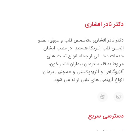
دکتر نادر افشاری
دکتر نادر افشاری متخصص قلب و عروق، عضو
انجمن قلب آمریکا هستند. در مطب ایشان
خدمات مختلفی از جمله انواع تست های
مربوط به قلب، درمان بیماران فشار خون،
آنژیوگرافی و آنژیوپلاستی و همچنین درمان
انواع آریتمی های قلبی ارائه می شود.
E
I
a
n
p
s
a
t
r
a
دسترسی سریع
a
g
t
r
a