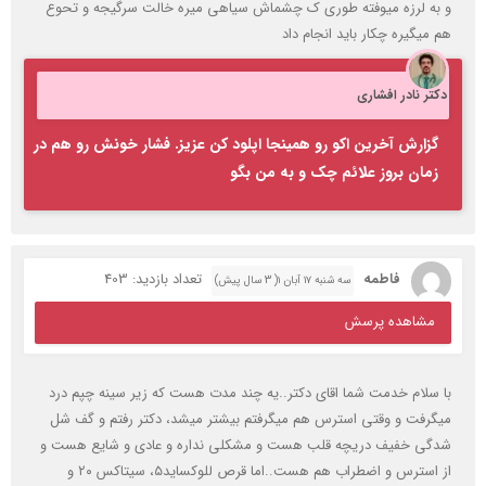
و به لرزه میوفته طوری ک چشماش سیاهی میره خالت سرگیجه و تحوع
هم میگیره چکار باید انجام داد
دکتر نادر افشاری
گزارش آخرین اکو رو همینجا اپلود کن عزیز. فشار خونش رو هم در
زمان بروز علائم چک و به من بگو
فاطمه
تعداد بازدید: 403
سه شنبه ۱۷ آبان ۱( 3 سال پیش)
مشاهده پرسش
با سلام خدمت شما اقای دکتر..یه چند مدت هست که زیر سینه چپم درد
میگرفت و وقتی استرس هم میگرفتم بیشتر میشد، دکتر رفتم و گف شل
شدگی خفیف دریچه قلب هست و مشکلی نداره و عادی و شایع هست و
از استرس و اضطراب هم هست..اما قرص للوکساید۵، سیتاکس ۲۰ و