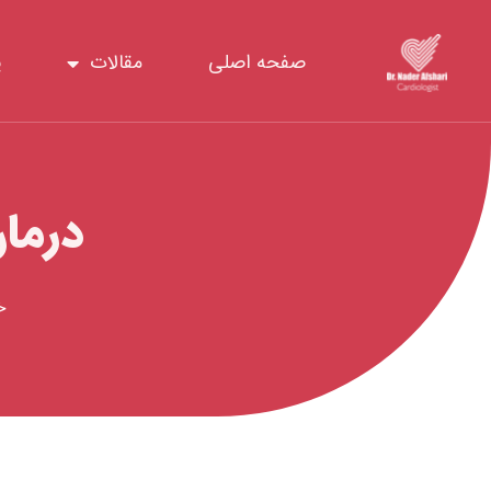
رش
ه
صفحه اصلی
مقالات
پ
حتوا
درما
خ