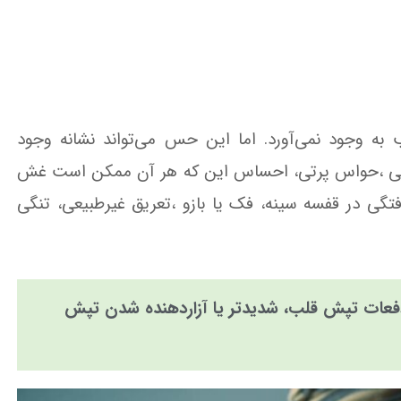
 به وجود نمی‌آورد. اما این حس می‌تواند نشانه وجود
گیجی ،حواس پرتی، احساس این که هر آن ممکن است غش
گی در قفسه سینه، فک یا بازو ،تعریق غیرطبیعی، تنگی
فعات تپش قلب، شدیدتر یا آزاردهنده شدن تپش