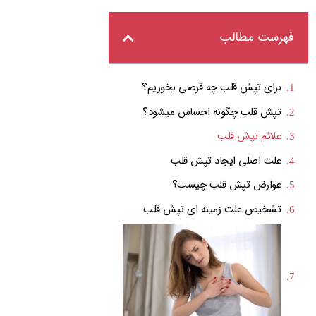
فهرست مطالب
برای تپش قلب چه قرصی بخوریم؟
تپش قلب چگونه احساس میشود؟
علائم تپش قلب
علت اصلی ایجاد تپش قلب
عوارض تپش قلب چیست؟
تشخیص علت زمینه ای تپش قلب