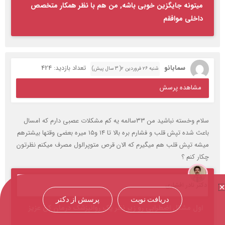
میتونه جایگزین خوبی باشه, من هم با نظر همکار متخصص
داخلی موافقم
سمابانو
تعداد بازدید: 424
شنبه ۲۶ فروردین ۲( 3 سال پیش)
مشاهده پرسش
سلام وخسته نباشید من ۳۳سالمه یه کم مشکلات عصبی دارم که امسال
باعث شده تپش قلب و فشارم بره بالا تا ۱۴ و۱۵ میره بعضی وقتها بیشترهم
میشه تپش قلب هم میگیرم که الان قرص متوپرالول مصرف میکنم نظرتون
چکار کنم ؟
دکتر نادر افشاری
دریافت نوبت
پرسش از دکتر
اول مشکل اضطرابی رو زیر نظر یک روانپزشک درمان کن عزیز