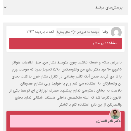
رضا
تعداد بازدید: 393
دوشنبه ۲۸ فروردین ۲( 3 سال پیش)
مشاهده پرسش
با عرض سلام و خسته نباشيد چون متوسط فشار من. طبق اطلاعات هولتر
١٥روي ٩٠ بود دكتر براي من والزوميكس ٥/٨٠ تجويز نمود كه موجب ورم
پا تا مچ گرديد ضمن آنكه تاثير چنداني در كنترل فشار خون نداشت بجاي
ان والسارتان ٨٠ استفاده مي كنم ورم پا خوابيد ولي فشارم همچنان
بالاست به ايشان دسترسي ندارم پيشنهاد مصرف لوزارتان اچ توسط يكي از
اقايون دكترها شد كه البته متخصص داخلي هستند اشكالي ندارد بجاي
والسارتان از اين دارو استفاده كنم با تشكر
دکتر نادر افشاری