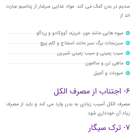
سدیم در بدن کمک می کند. مواد غذایی سرشار از پتاسیم عبارت
اند از:
میوه هایی مانند موز، خربزه، آووکادو و زردآلو
سبزیجات برگ سبز مانند اسفناج و کلم پیچ
سیب زمینی و سیب زمینی شیرین
ماهی تن و سالمون
حبوبات و آجیل
6- اجتناب از مصرف الکل
مصرف الکل آسیب زیادی به بدن وارد می کند و باید از مصرف
زیاد آن خودداری شود.
7- ترک سیگار