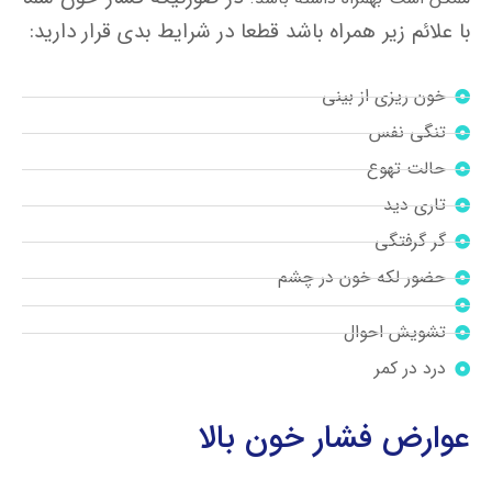
با علائم زیر همراه باشد قطعا در شرایط بدی قرار دارید:
خون ریزی از بینی
تنگی نفس
حالت تهوع
تاری دید
گر گرفتگی
حضور لکه خون در چشم
تشویش احوال
درد در کمر
عوارض فشار خون بالا