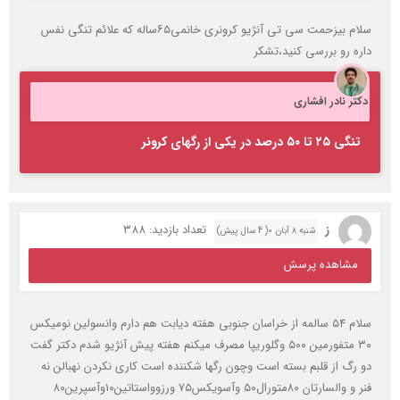
سلام بیزحمت سی تی آنژیو کرونری خانمی۶۵ساله که علائم تنگی نفس
داره رو بررسی کنید،تشکر
دکتر نادر افشاری
تنگی ۲۵ تا ۵۰ درصد در یکی از رگهای کرونر
ز
تعداد بازدید: 388
شنبه ۸ آبان ۰( 4 سال پیش)
مشاهده پرسش
سلام ۵۴ سالمه از خراسان جنوبی هفته دیابت هم دارم وانسولین نومیکس
۳۰ متفورمین ۵۰۰ وگلوریپا مصرف میکنم هفته پیش آنژیو شدم دکتر گفت
دو رگ از قلبم بسته است وچون رگها شکننده است کاری نکردن نهبالن نه
فنر و والسارتان ۸۰متورال۵۰ وآسویکس۷۵ ورزوواستاتین۱۰وآسپرین۸۰