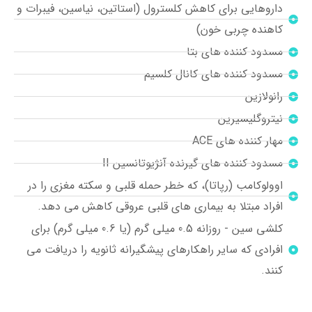
داروهایی برای کاهش کلسترول (استاتین، نیاسین، فیبرات و
کاهنده چربی خون)
مسدود کننده های بتا
مسدود کننده های کانال کلسیم
رانولازین
نیتروگلیسیرین
مهار کننده های ACE
مسدود کننده های گیرنده آنژیوتانسین II
اوولوکامب (رپاتا)، که خطر حمله قلبی و سکته مغزی را در
افراد مبتلا به بیماری های قلبی عروقی کاهش می دهد.
کلشی سین - روزانه 0.5 میلی گرم (یا 0.6 میلی گرم) برای
افرادی که سایر راهکارهای پیشگیرانه ثانویه را دریافت می
کنند.