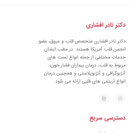
دکتر نادر افشاری
دکتر نادر افشاری متخصص قلب و عروق، عضو
انجمن قلب آمریکا هستند. در مطب ایشان
خدمات مختلفی از جمله انواع تست های
مربوط به قلب، درمان بیماران فشار خون،
آنژیوگرافی و آنژیوپلاستی و همچنین درمان
انواع آریتمی های قلبی ارائه می شود.
E
I
a
n
p
s
a
t
r
a
دسترسی سریع
a
g
t
r
a