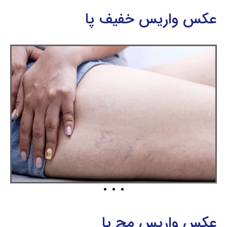
عکس واریس خفیف پا
عکس واریس مچ پا