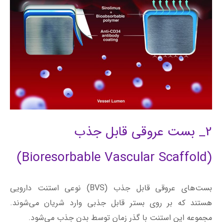
2_ بست عروقی قابل جذب
(Bioresorbable Vascular Scaffold)
بست‌های عروقی قابل جذب (BVS) نوعی استنت دارویی
هستند که بر روی بستر قابل جذبی وارد شریان می‌شوند.
مجموعه این استنت با گذر زمان توسط بدن جذب می‌شود.
مشابه بعضی از انواع موجود استنت‌های دارویی (DES)،
بست‌های عروقی قابل جذب (BVS) با دارویی پوشانده شده اند
که با گذر زمان از پلیمر قابل جذبی آزاد می‌شوند تا بدین ترتیب
خطر باریک شدن مجدد شریان (تنگی مجدد) کاهش پیدا کند.
بست عروقی نیز با گذر زمان جذب بدن می‌شود. برخلاف استنت