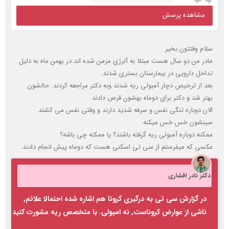
بهتر شد و دكتر براي دوماه بهشون قرص دادند
الان دوباره تنگي نفس و سرفه شديد دارند و وقتي نفس مي كشند
سينشون خس خس ميكنه.
ممكنه دوباره آمبولي ريه گرفته باشند؟ يا ممكنه چي باشه؟
عكسي كه ميفرستم از سي تي اسكني هست كه دوماه پيش انجام دادند.
دکتر نادر افشاری
در گزارش سی تی به درگیری کرونا هم اشاره شده احتمالا علائم,
ناشی از عوارض کروناست, نه امبولی. با متخصص ریه مشورت کنید
ل.
تعداد بازدید: 431
چهارشنبه ۱۵ اردیبهشت ۰( 5 سال پیش)
مشاهده پرسش
ببخشید من درد خفيف قفسه سینه دارم آیا باید به پزشک مراجعه کنم