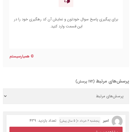
©
همیارسیستم
پرسش‌های مرتبط
(172 پرسش)
امیر
تعداد بازدید: 439
پنجشنبه ۶ خرداد ۰( 5 سال پیش)
مشاهده پرسش
سلام
اقای دکتر پدر من سکته قلبی کرده و اونو به بیمارستان بردیم و سه تا از
رگهای ان گرفته شده بود که دکتر با انژیو دو تا از رگهای ان را باز کرد و
همچنین دو روز بعد باز هم با انژیو و تزریق امپول در رگ متاسفانه ان رگ
باز نشده و به ما گفته که باید دارو مصرف کنه،بخاطر همین ما خیلی نگران