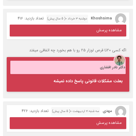
دکتر نادر افشاری
بعلت مشکلات قانونی پاسخ داده نمیشه
مهدی
تعداد بازدید: 426
سه شنبه ۲۱ اردیبهشت ۰( 5 سال پیش)
مشاهده پرسش
باسلام خدمت اقای دکتر.من حدود4ماه پیش بافشارخون 17 وحالت
لرزوعرق به پزشک اورژانس مراجعه کردم.بعدازنوارقلب گفتندرگهاتون
2تابسته وبایدآنژیوبشویدصبح دکترمتخصص قلب هم اکو کردندوهم
آنژیووبعدهم مرخص کردندومقداری دارودادندوگفتندچیزمهمی نیست
وازاسترس هست.ازاونروزتاالان این حال وقت وبی وقت منو آزارمیده
ومراجعه میکنم میگوینداظطراب داری چیزی نیست.پراپرانول20میخورم
بخاطرمشکل معده که اندوسکپی شدم والتهاب شدید وشایدهلیوباکتری