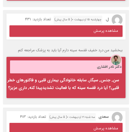
دکتر نادر افشاری
سن, جنس, سیگار, سابقه خانوادگی بیماری قلبی و فاکتورهای خطر
قلبی؟ آیا درد قفسه سینه که با فعالیت تشدیدپیدا کنه, داری عزیز؟
سعدی
تعداد بازدید: 413
سه شنبه ۲۱ اردیبهشت ۰( 5 سال پیش)
مشاهده پرسش
سلام خانمم الان ۵ روز از دست راست آنژیو شدن و موفق بوده درد دستش
هنوز برطرف نشده و خیلی کلافه هست چکار باید کرد
دکتر نادر افشاری