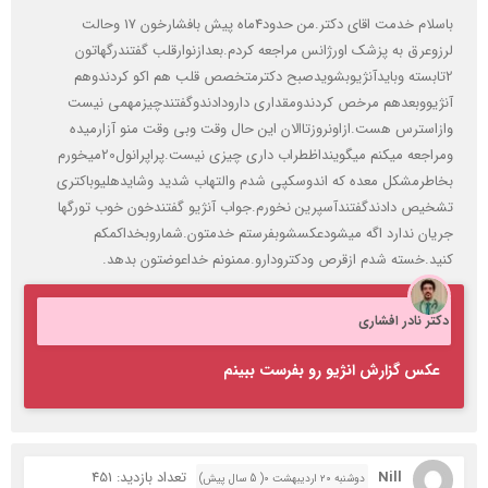
تشخیص دادندگفتندآسپرین نخورم.جواب آنژیو گفتندخون خوب تورگها
جریان ندارد اگه میشودعکسشوبفرستم خدمتون.شماروبخداکمکم
کنید.خسته شدم ازقرص ودکترودارو.ممنونم خداعوضتون بدهد.
دکتر نادر افشاری
عکس گزارش انژیو رو بفرست ببینم
Nill
تعداد بازدید: 451
دوشنبه ۲۰ اردیبهشت ۰( 5 سال پیش)
مشاهده پرسش
سلام وقتتون بخير
مادر من دو سال هست مبتلا به آلرژي مزمن شده اند.در بهمن ماه به دليل
تداخل دارويي در بيمارستان بستري شدند.
بعد از ترخيص دچار آمبولي ريه شدند وبه دكتر مراجعه كردند. حالشون