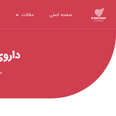
رش
ه
صفحه اصلی
مقالات
پ
حتوا
داروی
خا