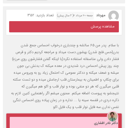
مهرداد
تعداد بازدید: 352
جمعه ۲۰ مرداد ۲( 2 سال پیش)
مشاهده پرسش
با سلام. پدر من 65 سالشه و چندباری درخواب احساس جمع شدن
بدن(حس فلج شدن) بهشون دست میداد و مراجعه کردیم دکتر و قرص
فشار دادن ولی متاسفانه استفاده نکرد(با اینکه گفتن فشارشون روی مرزه)
چند روز پیش احساس درد شدیدی در معده میکنه ک بدنش بی جون
میشه و ضعف میکنه و ددکتر عمومی ک احتمال زیاد رو به ویروس میده
برای چکاپ و اطمینان به بیمارستان قلب ارجاعش میده و دو تست سکته
قلبی میگیرن که هر دو منفی بوده و نوار قلب و اکو هم میگیرن که
نتیجشو به پیوست اضافه میکنم. ممنون میشم اگر راهنمایی کنین. لازم به
ذکره دردی در قفسه سینه یا ... نداره و در زمان پیاده روی احساس تنگی
نفس ندارن.سه فایل نوار قلب و یک فایل اکو
دکتر نادر افشاری