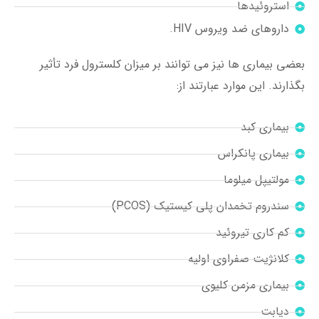
استروئیدها
داروهای ضد ویروس HIV.
بعضی بیماری ها نیز می توانند بر میزان کلسترول فرد تأثیر
بگذارند. این موارد عبارتند از:
بیماری کبد
بیماری پانکراس
مولتیپل میلوما
سندروم تخمدان پلی کیستیک (PCOS)
کم کاری تیروئید
کلانژیت صفراوی اولیه
بیماری مزمن کلیوی
دیابت