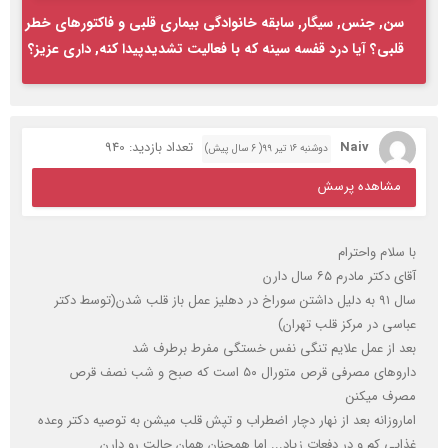
سن, جنس, سیگار, سابقه خانوادگی بیماری قلبی و فاکتورهای خطر
قلبی؟ آیا درد قفسه سینه که با فعالیت تشدیدپیدا کنه, داری عزیز؟
Naiv
تعداد بازدید: 940
دوشنبه ۱۶ تیر ۹۹( 6 سال پیش)
مشاهده پرسش
با سلام و‌احترام
آقای دکتر مادرم ۶۵ سال دارن
سال ۹۱ به دلیل داشتن سوراخ در دهلیز عمل باز قلب شدن(توسط دکتر
عباسی در مرکز قلب تهران)
بعد از عمل علایم تنگی نفس خستگی مفرط برطرف شد
داروهای مصرفی قرص متورال ۵۰ است که صبح و شب نصف قرص
مصرف میکنن
اماروزانه بعد از نهار دچار اضطراب و تپش قلب میشن به توصیه دکتر وعده
غذایی کم و در دفعات زیاد... اما همچنان همان حالت رو دارن