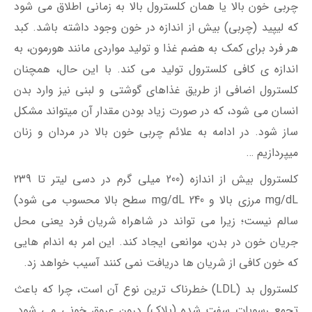
چربی خون بالا یا همان کلسترول بالا به زمانی اطلاق می شود
که لیپید (چربی) بیش از اندازه در خون وجود داشته باشد. کبد
هر فرد برای کمک به هضم غذا و تولید مواردی مانند هورمون، به
اندازه ی کافی کلسترول تولید می کند. با این حال، همچنان
کلسترول اضافی از طریق غذاهای گوشتی و لبنی نیز وارد بدن
انسان می شود، که در صورت زیاد بودن مقدار آن میتواند مشکل
ساز شود. در ادامه به علائم چربی خون بالا در مردان و زنان
میپردازیم …
کلسترول بیش از اندازه (200 میلی گرم در دسی لیتر تا 239
mg/dL مرزی بالا و 240 mg/dL سطح بالا محسوب می شود)
سالم نیست؛ زیرا می تواند در شاهراه شریان فرد یعنی محل
جریان خون در بدن، موانعی ایجاد کند. این امر به اندام هایی
که خون کافی از شریان ها دریافت نمی کنند آسیب خواهد زد.
کلسترول بد (LDL) خطرناک ترین نوع آن است، چرا که باعث
تجمع رسوبات سفت شده (پلاک) درون عروق خونی می شود.