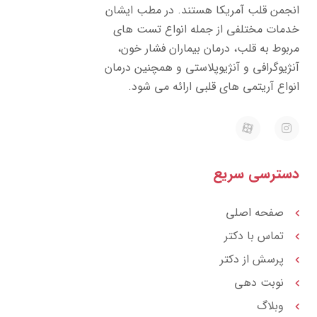
انجمن قلب آمریکا هستند. در مطب ایشان
خدمات مختلفی از جمله انواع تست های
مربوط به قلب، درمان بیماران فشار خون،
آنژیوگرافی و آنژیوپلاستی و همچنین درمان
انواع آریتمی های قلبی ارائه می شود.
E
I
a
n
p
s
a
t
r
a
دسترسی سریع
a
g
t
r
a
m
صفحه اصلی
تماس با دکتر
پرسش از دکتر
نوبت دهی
وبلاگ