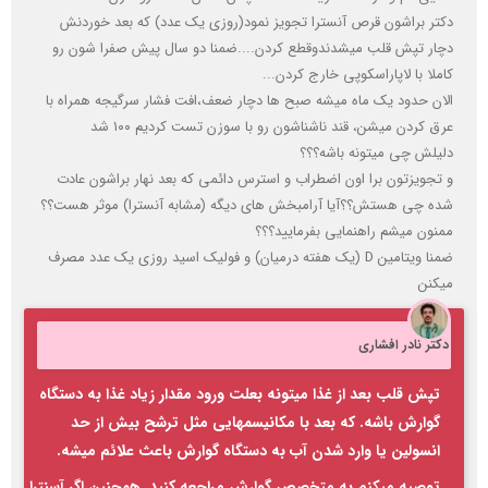
دکتر براشون قرص آنسترا تجویز نمود(روزی یک عدد) که بعد خوردنش
دچار تپش قلب میشدندوقطع کردن....ضمنا دو سال پیش صفرا شون رو
کاملا با لاپاراسکوپی خارج کردن...
الان حدود یک ماه میشه صبح ها دچار ضعف،افت فشار سرگیجه همراه با
عرق کردن میشن، قند ناشناشون رو با سوزن تست کردیم ۱۰۰ شد
دلیلش چی میتونه باشه؟؟؟
و تجویزتون برا اون اضطراب و استرس دائمی که بعد نهار براشون عادت
شده چی هستش؟؟آیا آرامبخش های دیگه (مشابه آنسترا) موثر هست؟؟
ممنون میشم راهنمایی بفرمایید؟؟؟
ضمنا ویتامین D (یک هفته درمیان) و فولیک اسید روزی یک عدد مصرف
میکنن
دکتر نادر افشاری
تپش قلب بعد از غذا میتونه بعلت ورود مقدار زیاد غذا به دستگاه
گوارش باشه. که بعد با مکانیسمهایی مثل ترشح بیش از حد
انسولین یا وارد شدن آب به دستگاه گوارش باعث علائم میشه.
توصیه میکنم به متخصص گوارش مراجعه کنید. همچنین اگر آسنترا