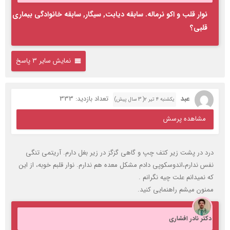
نوار قلب و اکو نرماله. سابقه دیابت, سیگار, سابقه خانوادگی بیماری
قلبی؟
نمایش سایر 3 پاسخ
عبد
تعداد بازدید: 333
یکشنبه ۴ تیر ۲( 3 سال پیش)
مشاهده پرسش
درد در پشت زیر کتف چپ و گاهی گزگز در زیر بغل دارم. آریتمی تنگی
نفس ندارم،اندوسکوپی دادم مشکل معده هم ندارم. نوار قلبم خوبه، از این
که نمیدانم علت چیه نگرانم .
ممنون میشم راهنمایی کنید.
دکتر نادر افشاری