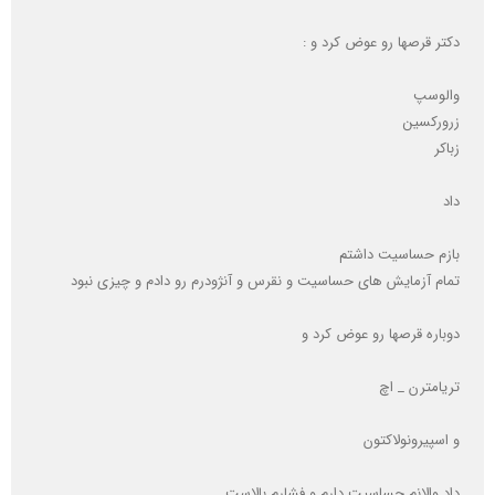
دکتر قرصها رو عوض کرد و :
والوسپ
زرورکسین
زباکر
داد
بازم حساسیت داشتم
تمام آزمایش های حساسیت و نقرس و آنژودرم رو دادم و چیزی نبود
دوباره قرصها رو عوض کرد و
تریامترن _ اچ
و اسپیرونولاکتون
داد و‌الانم حساسیت دارم و فشارم بالاست