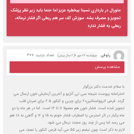
متورال در بارداری نسبتا بیخطره عزیز اما حتما باید زیر نظر پزشک
تجویز و مصرف بشه. سوزش کف سر هم ربطی اگر فشار نرماله،
ربطی به فشار نداره
رئوفی
تعداد بازدید: 367
چهارشنبه ۲۶ مهر ۲( 2 سال پیش)
مشاهده پرسش
با سلام خدمت دکتر بزرگوار
احترامابه پیوست نتیجه سی تی آنژیو و آخرین آزمایش خون ارسال می
گردد. قرص اتروواستاتین20 برای چربی و کنکور 2.5 برای ضربان قلب
تجویز شده است. فشار خون هم معمولا 11 تا 12 است. اما در هر ماه یا دو
ماه یکبار در اثر استرس یا اضطراب فشار خونم به 15 و 16 و گاهی به 18 هم
می رسد اما پس از چند روز مجدد نرمال می شود.
لازم به ذکر است چون نبضم زیر 55 می آید قرص کنکور را نصف می