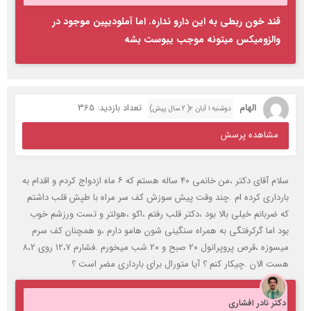
قند خون ربطی به این دارو نداره. اما آملودیپین موجود در
والزومیکس میتونه موجب یبوست بشه
الهام
تعداد بازدید: 365
دوشنبه ۱ آبان ۲( 2 سال پیش)
مشاهده پرسش
سلام آقای دکتر ،من خانمی ۴۰ ساله هستم که ۶ ماه ازدواج کردم و اقدام به
بارداری کرده ام .چند وقت پیش سوزش کف سر مراه با طپش قلب داشتم
که ضربانم خیلی بالا بود ،دکتر قلب رفتم ،اکو ،هولتر و تست ورزشم خوب
بود اما گرکرفتگی به همراه سنگینی شون هامو دارم ،و همچنان کف سرم
میسوزه ،قرص پروپرانول ۲۰ صبح و ۲۰ شب میخورم .فشارم ۱۲،۷ روی ۸،۲
هست الان .چیکار کنم ؟ آیا متورال برای بارداری مضر است ؟
دکتر نادر افشاری