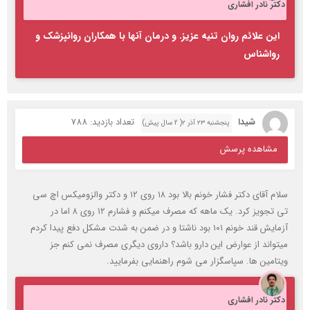
دکتر نادر افشاری
این علائم روان تنیه عزیز. و درمان آنها با همکاران روانپزشک و
رواشناس
شیدا
تعداد بازدید: 788
پنجشنبه ۲۳ آذر ۲( 2 سال پیش)
مشاهده پرسش
سلام آقای دکتر فشار خونم بالا بود ۱۸ روی ۱۲ و دکتر والزومیکس اچ سی
تی تجویز کرد. یک ماهه که مصرف میکنم و فشارم ۱۲ روی ۸ اما در
آزمایش قند خونم ۱۰۱ بود ناشتا و در ضمن به شدت مشکل دفع پیدا کردم
میتواند از عوارض این دارو باشد؟ داروی دیگری مصرف نمی کنم جز
ویتامین ها. سپاسگزار می شوم راهنمایی بفرمایید.
دکتر نادر افشاری