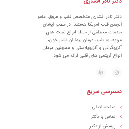
دکتر نادر افشاری
دکتر نادر افشاری متخصص قلب و عروق، عضو
انجمن قلب آمریکا هستند. در مطب ایشان
خدمات مختلفی از جمله انواع تست های
مربوط به قلب، درمان بیماران فشار خون،
آنژیوگرافی و آنژیوپلاستی و همچنین درمان
انواع آریتمی های قلبی ارائه می شود.
E
I
a
n
p
s
a
t
r
a
دسترسی سریع
a
g
t
r
a
m
صفحه اصلی
تماس با دکتر
پرسش از دکتر