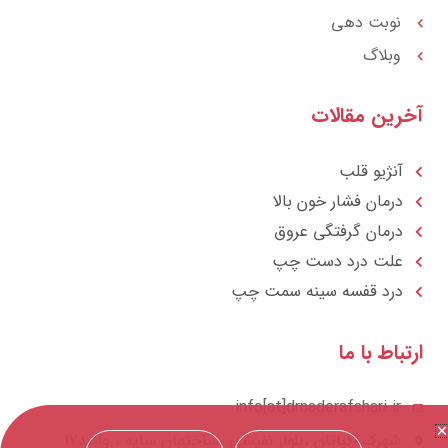
نوبت دهی
وبلاگ
آخرین مقالات
آنژیو قلب
درمان فشار خون بالا
درمان گرفتگی عروق
علت درد دست چپ
درد قفسه سينه سمت چپ
ارتباط با ما
info[at]drnaderafshari.ir
شهرک اکباتان ،بلوار نفیسی ،ساختمان سایه ، واحد۱۷