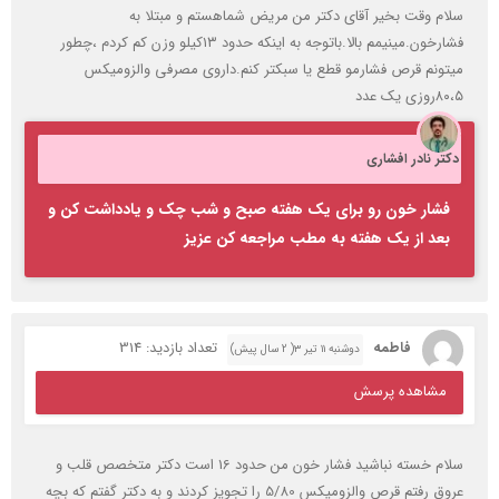
سلام وقت بخیر آقای دکتر من مریض شماهستم و مبتلا به
فشارخون.مینیمم بالا.باتوجه به اینکه حدود ۱۳کیلو وزن کم کردم ،چطور
میتونم قرص فشارمو قطع یا سبکتر کنم.داروی مصرفی والزومیکس
۸۰،۵روزی یک عدد
دکتر نادر افشاری
فشار خون رو برای یک هفته صبح و شب چک و یادداشت کن و
بعد از یک هفته به مطب مراجعه کن عزیز
فاطمه
تعداد بازدید: 314
دوشنبه ۱۱ تیر ۳( 2 سال پیش)
مشاهده پرسش
سلام خسته نباشید فشار خون من حدود 16 است دکتر متخصص قلب و
عروق رفتم قرص والزومیکس 5/80 را تجویز کردند و به دکتر گفتم که بچه