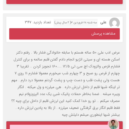
علی
تعداد بازدید: 347
سه شنبه ۲۸ فروردین ۳( 2 سال پیش)
مشاهده پرسش
عرض ادب علی 50 ساله هستم با سابقه خانوادگی فشار بالا . رفتم دکتر
اسکن هسته ای و سیتی انژیو انجام دادم گفتن قلبم سالمه و برای کنترل
فشارم قزص والزودک اچ سی تی 12/5 ....160 تجویز کردن .. تقریبا 3
چهارم از قرص رو صبح و 3 چهارم شب میخورم معمولا فشارم 11 روی 7
هست ولی پشت قلب و دست چپ و پشت گردنم معمولا درد دارم . مهم
تر اینگه شبها قلبم از داخل لرزش داره . هی میلرزه و ول میکنه . انگار
ویبره میشه . ضمنا بخاطر حملات پانیک شبی یک عدد الپزوزولام نیم
مصرف میکنم .. تو رو خدا کمک کنید این لرزش قلبم از داخل برای چیه ؟؟
فقط قلبم انگار برق گرفتگی ضعیف میلرزه . از بالا به پادین لرزش داره .
بیشتر شبها اینطوری میشم دلیلش چیه