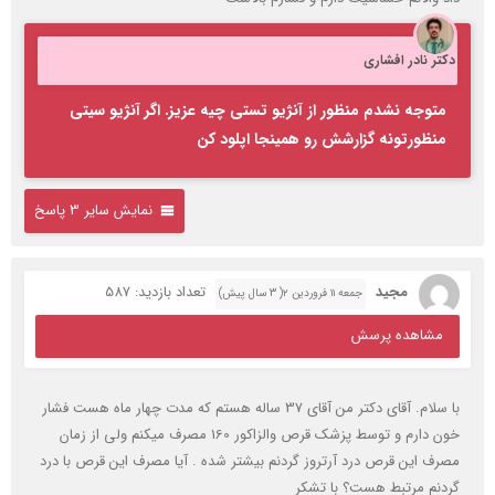
دکتر نادر افشاری
متوجه نشدم منظور از آنژیو تستی چیه عزیز. اگر آنژیو سیتی
منظورتونه گزارشش رو همینجا اپلود کن
نمایش سایر 3 پاسخ
مجید
تعداد بازدید: 587
جمعه ۱۱ فروردین ۲( 3 سال پیش)
مشاهده پرسش
با سلام. آقای دکتر من آقای 37 ساله هستم که مدت چهار ماه هست فشار
خون دارم و توسط پزشک قرص والزاکور 160 مصرف میکنم ولی از زمان
مصرف این قرص درد آرتروز گردنم بیشتر شده . آیا مصرف این قرص با درد
گردنم مرتبط هست؟ با تشکر