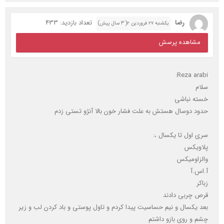
رضا
تعداد بازدید: 433
یکشنبه ۲۷ فروردین ۲( 3 سال پیش)
مشاهده پرسش
Reza arabi:
سلام
خسته نباشی
حدود دوسال هستش به علت فشار خون بالا آنژو تستی زدم
سری اول تا یکسال ،:
پلاویکس
والزاومیکس
آ.اس.آ
زباکر
قرص چربی دادند
بعد یکسال و نیم حساسیت پیدا کردم و تاول پوستی و باد کردن لب و زیر
چشم و روی بازو داشتم