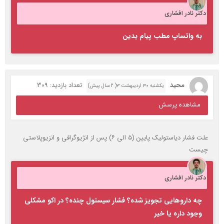
دکتر نادر افشاری
به واتساپ مطب پیام بدین
محید
تعداد بازدید: 309
یکشنبه ۳۰ اردیبهشت ۳( 2 سال پیش)
مشاهده پرسش
علت فشار دیاستولیک پایین (۵ الی ۶) پس از انژیوگرافی و انزیوپلاستی
چیست
دکتر نادر افشاری
چه داروهایی تجویز شده؟ فشار سیستول چنده؟ در اکو مشکلی
وجود داره یا خیر