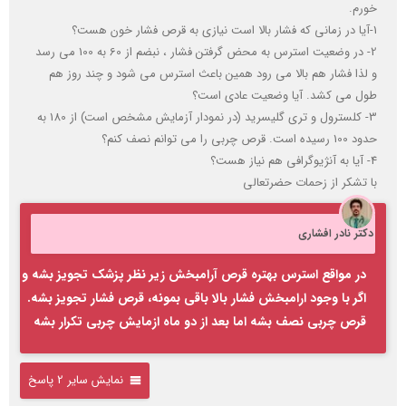
خورم.
1-آیا در زمانی که فشار بالا است نیازی به قرص فشار خون هست؟
2- در وضعیت استرس به محض گرفتن فشار ، نبضم از 60 به 100 می رسد
و لذا فشار هم بالا می رود همین باعث استرس می شود و چند روز هم
طول می کشد. آیا وضعیت عادی است؟
3- کلسترول و تری گلیسرید (در نمودار آزمایش مشخص است) از 180 به
حدود 100 رسیده است. قرص چربی را می توانم نصف کنم؟
4- آیا به آنژیوگرافی هم نیاز هست؟
با تشکر از زحمات حضرتعالی
دکتر نادر افشاری
در مواقع استرس بهتره قرص آرامبخش زیر نظر پزشک تجویز بشه و
اگر با وجود ارامبخش فشار بالا باقی بمونه، قرص فشار تجویز بشه.
قرص چربی نصف بشه اما بعد از دو ماه ازمایش چربی تکرار بشه
نمایش سایر 2 پاسخ