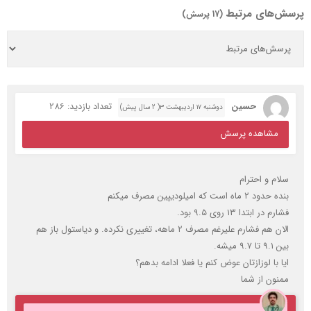
پرسش‌های مرتبط
(17 پرسش)
حسین
تعداد بازدید: 286
دوشنبه ۱۷ اردیبهشت ۳( 2 سال پیش)
مشاهده پرسش
سلام و احترام
بنده حدود ۲ ماه است که امیلودیپین مصرف میکنم
فشارم در ابتدا ۱۳ روی ۹.۵ بود.
الان هم فشارم علیرغم مصرف ۲ ماهه، تغییری نکرده. و دیاستول باز هم
بین ۹.۱ تا ۹.۷ میشه.
ایا با لوزازتان عوض کنم یا فعلا ادامه بدهم؟
ممنون از شما