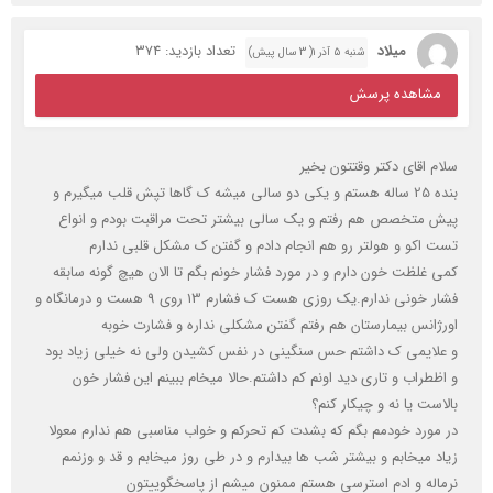
میلاد
تعداد بازدید: 374
شنبه ۵ آذر ۱( 3 سال پیش)
مشاهده پرسش
سلام اقای دکتر وقتتون بخیر
بنده 25 ساله هستم و یکی دو سالی میشه ک گاها تپش قلب میگیرم و
پیش متخصص هم رفتم و یک سالی بیشتر تحت مراقبت بودم و انواع
تست اکو و هولتر رو هم انجام دادم و گفتن ک مشکل قلبی ندارم
کمی غلظت خون دارم و در مورد فشار خونم بگم تا الان هیچ گونه سابقه
فشار خونی ندارم.یک روزی هست ک فشارم 13 روی 9 هست و درمانگاه و
اورژانس بیمارستان هم رفتم گفتن مشکلی نداره و فشارت خوبه
و علایمی ک داشتم حس سنگینی در نفس کشیدن ولی نه خیلی زیاد بود
و اظطراب و تاری دید اونم کم داشتم.حالا میخام ببینم این فشار خون
بالاست یا نه و چیکار کنم؟
در مورد خودمم بگم که بشدت کم تحرکم و خواب مناسبی هم ندارم معولا
زیاد میخابم و بیشتر شب ها بیدارم و در طی روز میخابم و قد و وزنمم
نرماله و ادم استرسی هستم ممنون میشم از پاسخگوییتون