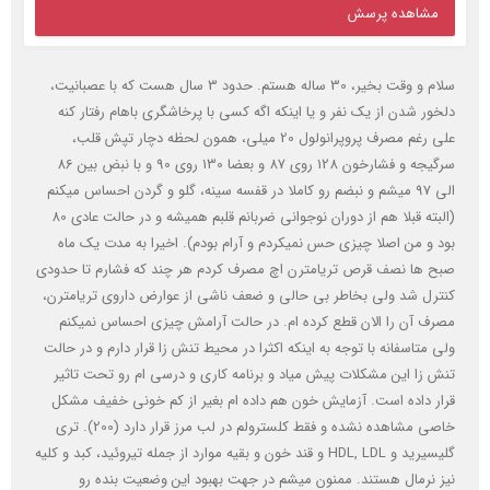
مشاهده پرسش
سلام و وقت بخیر، 30 ساله هستم. حدود 3 سال هست که با عصبانیت،
دلخور شدن از یک نفر و یا اینکه اگه کسی با پرخاشگری باهام رفتار کنه
علی رغم مصرف پروپرانولول 20 میلی، همون لحظه دچار تپش قلب،
سرگیجه و فشارخون 128 روی 87 و بعضا 130 روی 90 و با نبض بین 86
الی 97 میشم و نبضم رو کاملا در قفسه سینه، گلو و گردن احساس میکنم
(البته قبلا هم از دوران نوجوانی ضربانم قلبم همیشه و در حالت عادی 80
بود و من اصلا چیزی حس نمیکردم و آرام بودم). اخیرا به مدت یک ماه
صبح ها نصف قرص تریامترن اچ مصرف کردم هر چند که فشارم تا حدودی
کنترل شد ولی بخاطر بی حالی و ضعف ناشی از عوارض داروی تریامترن،
مصرف آن را الان قطع کرده ام. در حالت آرامش چیزی احساس نمیکنم
ولی متاسفانه با توجه به اینکه اکثرا در محیط تنش زا قرار دارم و در حالت
تنش زا این مشکلات پیش میاد و برنامه کاری و درسی ام رو تحت تاثیر
قرار داده است. آزمایش خون هم داده ام بغیر از کم خونی خفیف مشکل
خاصی مشاهده نشده و فقط کلسترولم در لب مرز قرار دارد (200). تری
گلیسیرید و HDL, LDL و قند خون و بقیه موارد از جمله تیروئید، کبد و کلیه
نیز نرمال هستند. ممنون میشم در جهت بهبود این وضعیت بنده رو