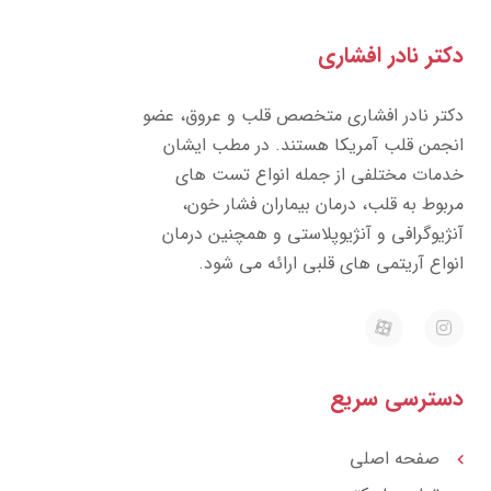
دکتر نادر افشاری
دکتر نادر افشاری متخصص قلب و عروق، عضو
انجمن قلب آمریکا هستند. در مطب ایشان
خدمات مختلفی از جمله انواع تست های
مربوط به قلب، درمان بیماران فشار خون،
آنژیوگرافی و آنژیوپلاستی و همچنین درمان
انواع آریتمی های قلبی ارائه می شود.
E
I
a
n
p
s
a
t
r
a
دسترسی سریع
a
g
t
r
a
m
صفحه اصلی