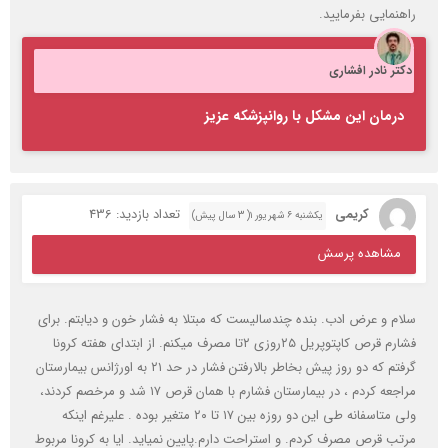
راهنمایی بفرمایید.
دکتر نادر افشاری
درمان این مشکل با روانپزشکه عزیز
کریمی
تعداد بازدید: 436
یکشنبه ۶ شهریور ۱( 3 سال پیش)
مشاهده پرسش
سلام و عرض ادب. بنده چندسالیست که مبتلا به فشار خون و دیابتم. برای
فشارم قرص کاپتوپریل ۲۵روزی ۲تا مصرف میکنم. از ابتدای هفته کرونا
گرفتم که دو روز پیش بخاطر بالارفتن فشار در حد ۲۱ به اورژانس بیمارستان
مراجعه کردم ، در بیمارستان فشارم با همان قرص ۱۷ شد و مرخصم کردند،
ولی متاسفانه طی این دو روزه بین ۱۷ تا ۲۰ متغیر بوده . علیرغم اینکه
مرتب قرص مصرف کردم. و استراحت دارم.پایین نمیاید. ایا به کرونا مربوط