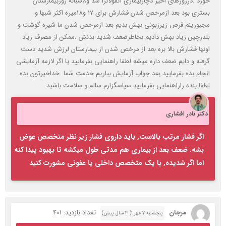
خورد .درروزهای اخیر دچاربیماری آنفولانزا شد و8شبانه روزبیمارستان
بستری بود بعد ازمرخص شدن فشارش برای 17 و18میره اکثر شبها و
مجبورینم قرص زیرزبونی بهش بدیم بعد ازمرخص شدن ما شیره گوشت و
بلدرچین زیاد بهش دادیم بخاطرضعف شدید بدنش .ممکن از مصرف زیاد
اونها فشارش بالا بره بعد از مرخص شدن از بیمارستان لرزش شدید دست
گرفته و دایم ضعف داره میشه لطفا راهنمایی بفرمایید یا اگر لازمه آزمایشی
انجام بده بفرمایید بعد جواب آزمایش بیاریم خدمت شما .خداخیرتون بده
لطفا بنده راراهنمایی بفرمایید سپاسگزارم سالم و سلامت باشید
دکتر نادر افشاری
اگر فشار مرتب بالاست, باید داروی فشار زیر نظر متخصص عوض
بشه. ضعف بعد از بیماری هم مدتی طول میکشه تا بهبود پیدا کنه
اما اگر شدیده, با یک متخصص داخلی یا عفونی مشورت کنید
مرجان
تعداد بازدید: 401
پنجشنبه ۷ مهر ۱( 3 سال پیش)