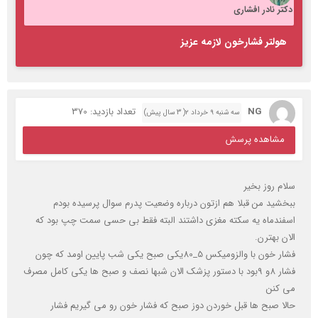
دکتر نادر افشاری
هولتر فشارخون لازمه عزیز
NG
تعداد بازدید: 370
سه شنبه ۹ خرداد ۲( 3 سال پیش)
مشاهده پرسش
سلام روز بخیر
ببخشید من قبلا هم ازتون درباره وضعیت پدرم سوال پرسیده بودم
اسفندماه یه سکته مغزی داشتند البته فقط بی حسی سمت چپ بود که
الان بهترن.
فشار خون با والزومیکس 5_80یکی صبح یکی شب پایین اومد که چون
فشار 8و 9بود با دستور پزشک الان شبها نصف و صبح ها یکی کامل مصرف
می کنن
حالا صبح ها قبل خوردن دوز صبح که فشار خون رو می گیریم فشار