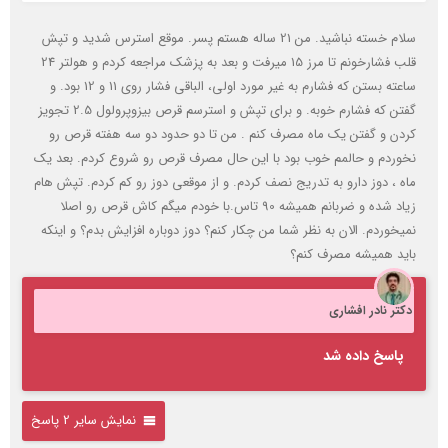
سلام خسته نباشید. من 21 ساله هستم پسر. موقع استرس شدید و تپش
قلب فشارخونم تا مرز 15 میرفت و بعد به پزشک مراجعه کردم و هولتر 24
ساعته بستن که فشارم به غیر مورد اولی، الباقی فشار روی 11 و 12 بود. و
گفتن که فشارم خوبه. و برای تپش و استرسم قرص بیزوپرولول 2.5 تجویز
کردن و گفتن یک ماه مصرف کنم . من تا دو حدود دو سه هفته قرص رو
نخوردم و حالمم خوب بود با این حال مصرف قرص رو شروع کردم. بعد یک
ماه ، دوز دارو به تدریج نصف کردم. و از موقعی دوز رو کم کردم. تپش هام
زیاد شده و ضربانم همیشه 90 تاس.با خودم میگم کاش قرص رو اصلا
نمیخوردم. الان به نظر شما من چکار کنم؟ دوز دوباره افزایش بدم؟ و اینکه
باید همیشه مصرف کنم؟
دکتر نادر افشاری
پاسخ داده شد
نمایش سایر 2 پاسخ