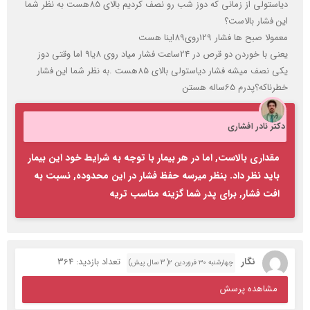
دیاستولی از زمانی که دوز شب رو نصف کردیم بالای 85هست به نظر شما
این فشار بالاست؟
معمولا صبح ها فشار 129روی89اینا هست
یعنی با خوردن دو قرص در 24ساعت فشار میاد روی 8یا9 اما وقتی دوز
یکی نصف میشه فشار دیاستولی بالای 85هست .به نظر شما این فشار
خطرناکه؟پدرم 65ساله هستن
دکتر نادر افشاری
مقداری بالاست, اما در هر بیمار با توجه به شرایط خود این بیمار
باید نظر داد. بنظر میرسه حفظ فشار در این محدوده, نسبت به
افت فشار, برای پدر شما گزینه مناسب تریه
نگار
تعداد بازدید: 364
چهارشنبه ۳۰ فروردین ۲( 3 سال پیش)
مشاهده پرسش