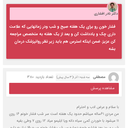
دکتر نادر افشاری
فشار خون رو برای یک هفته صبح و شب ودر زمانهایی که علامت
داری چک و یادداشت کن و بعد از یک هفته به متخصص مراجعه
کن عزیز. ضمن اینکه استرس هم باید زیر نظر روانپزشک درمان
بشه
مصطفی
تعداد بازدید: 380
سه شنبه ۱ آذر ۱( 3 سال پیش)
مشاهده پرسش
با سلام و عرض ادب و احترام
من مردی ۶۱ساله میباشم حدود یک هفته است سر شب فشار خونم ۱۶ روی
۱۱ میشود با خوردن کمی سیاه دانه ویا ابلیمو میاد ۱۲ روی ۷ وطی بقیه
شب و روز بعد فشارم خوبه دوباره سر شب فشار خونم میره بالا نیاز به دارو