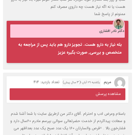
هست یا نه اگه نیاز هست چه داروی مصرف کنم
ممنونم از پاسخ شما
دکتر نادر افشاری
بله نیاز به دارو هست. تجویز دارو هم باید پس از مراجعه به
متخصص و بررسی, صورت بگیره عزیز
مریم
تعداد بازدید: 414
یکشنبه ۲۹ آبان ۱( 3 سال پیش)
مشاهده پرسش
باسلام وعرض ادب و احترام .آقای دکتر من ازطریق سایت با شما آشنا شدم
و سعادت پیداکردم از خدمت حضرتعالی سوالی بپرسم مادرم 60سال دارد و
فشارخون بالا . =قرص والسارتان 160 یک عدد صبح یک عدد بعداظهر می