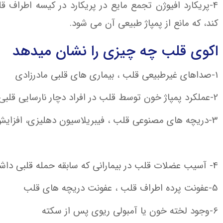
4-پریکارد افیوژن تجمع مایع در پریکارد در کیسه اطرا
کند، که مانع از پمپاژ طبیعی آن می شود.
اکوی قلب چه چیزی را نشان میدهد
1-صداهای غیرطبیعی قلب ، بیماری‌ های قلبی مادرزادی
2-عملکرد پمپاژ خون توسط قلب در افراد دچار نارسایی قلبی
3-دریچه‌ های مصنوعی قلب ، فیبریلاسیون دهلیزی، افزایش فشار ریوی
4- آسیب عضلات قلب در بیمارانی که سابقه حمله قلبی داشته‌اند
5-عفونت پرده اطراف قلب ، عفونت دریچه‌ های قلب
6-وجود لخته خون یا آمبولی ریوی پس از سکته