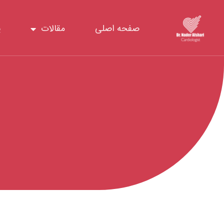
رش
ه
صفحه اصلی
مقالات
پ
حتوا