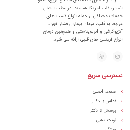
تر نادر افشاری متخصص قلب و عروق، عضو
جمن قلب آمریکا هستند. در مطب ایشان
مات مختلفی از جمله انواع تست های
بوط به قلب، درمان بیماران فشار خون،
ژیوگرافی و آنژیوپلاستی و همچنین درمان
واع آریتمی های قلبی ارائه می شود.
E
I
a
n
p
s
a
t
r
a
ترسی سریع
a
g
t
r
a
m
صفحه اصلی
تماس با دکتر
پرسش از دکتر
نوبت دهی
وبلاگ