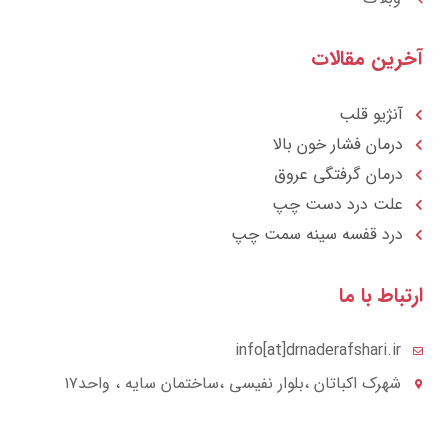
رین مقالات
آنژیو قلب
درمان فشار خون بالا
درمان گرفتگی عروق
علت درد دست چپ
درد قفسه سينه سمت چپ
تباط با ما
info[at]drnaderafshari.ir
شهرک اکباتان ،بلوار نفیسی ،ساختمان سایه ، واحد۱۷