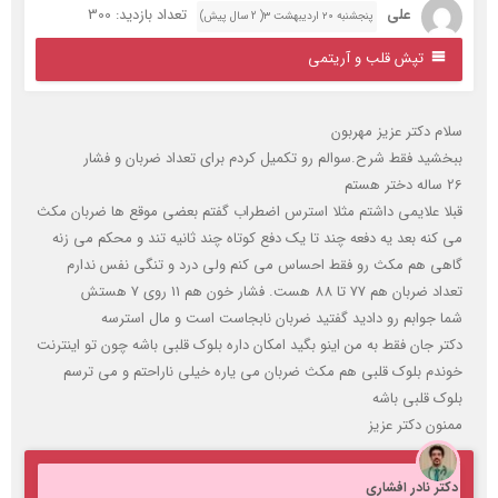
علی
تعداد بازدید: 300
پنجشنبه ۲۰ اردیبهشت ۳( 2 سال پیش)
تپش قلب و آریتمی
لام دکتر عزیز مهربون
بخشید فقط شرح.سوالم رو تکمیل کردم برای تعداد ضربان و فشار
 دختر هستم
بلا علایمی داشتم مثلا استرس اضطراب گفتم بعضی موقع ها ضربان مکث
ی کنه بعد یه دفعه چند تا یک دفع کوتاه چند ثانیه تند و محکم می زنه
اهی هم مکث رو فقط احساس می کنم ولی درد و تنگی نفس ندارم
د ضربان هم 77 تا 88 هست. فشار خون هم 11 روی 7 هستش
ما جوابم رو دادید گفتید ضربان نابجاست است و مال استرسه
کتر جان فقط به من اینو بگید امکان داره بلوک قلبی باشه چون تو اینترنت
وندم بلوک قلبی هم مکث ضربان می یاره خیلی ناراحتم و می ترسم
لوک قلبی باشه
منون دکتر عزیز
کتر نادر افشاری