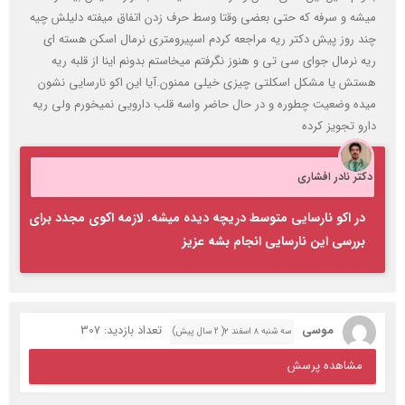
میشه و سرفه که حتی بعضی وقتا وسط حرف زدن اتفاق میفته دلیلش چیه
چند روز پیش دکتر ریه مراجعه کردم اسپیرومتری نرمال اسکن هسته ای
ریه نرمال جوای سی تی و هنوز نگرفتم میخاستم بدونم اینا از قلبه ریه
هستش یا مشکل اسکلتی چیزی خیلی ممنون.آیا این اکو نارسایی نشون
میده وضعیت چطوره و در حال حاضر واسه قلب دارویی نمیخورم ولی ریه
دارو تجویز کرده
دکتر نادر افشاری
در اکو نارسایی متوسط دریچه دیده میشه. لازمه اکوی مجدد برای
بررسی این نارسایی انجام بشه عزیز
موسی
تعداد بازدید: 307
سه شنبه ۸ اسفند ۲( 2 سال پیش)
مشاهده پرسش