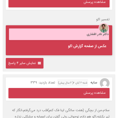
مشاهده پرسش
تفسیر اکو
دکتر نادر افشاری
عکس از صفحه گزارش اکو
نمایش سایر 4 پاسخ
سایه
تعداد بازدید: 339
شنبه ۶ آبان ۲( 2 سال پیش)
مشاهده پرسش
سلام،من از بچگی (هفت سالگی اینا فک کنم)قلب درد می‌گرفتم،انگار که
تیر بکشه،اکو هم دادم نوجوانی ولی گفتن برای اعصابه و مشکلی نداره