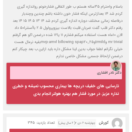
باسلام واحترام ۳۵ساله هستم ب طور اتفاقی فشارخونم رواندازه گیری
کردم شد ۱۴ بعدازترس اینکه فشار خون داشته باشم چندین وچندبار
درفاصله زمانی مختلف دوباره اندازه گیری کردم شد ۱۴ ۱۳ ۱۴.۵ ۱۵ ۱۴ بعد
رفتم دکتر قلب گفت ضربان قلبت بالاست بیزوپرولول ۲.۵ باآسنترا۵۰ داد
الان ۱۰ماه هست استفاده میکنم فشارم ۱۱ یا۱۲ شده درضمن اکو هم گرفتم
mr trivial وtrmildوmvp:amvl billowing spap20_25بقیه نرمال هست
خیلی نگرانم لطفا جواب بدین اینا مشکل داره باید ازاین ب بعد چیکار کنم
درضمن ازلحاظ جسمی مشکل خاصی ندارم
دکتر نادر افشاری
نارسایی های خفیف دریچه ها بیماری محسوب نمیشه و خطری
نداره عزیز. در مورد فشار هم بهتره هولتر انجام بدی
کورش
تعداد بازدید: 345
چهارشنبه ۶ دی ۲( 2 سال پیش)