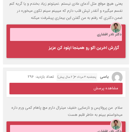
یعنی هیچ موقع مثل آدمای عادی نیستم .نمیتونم زیاد بخندم و یا گریه کنم
نفسم میگیره و آنقدر تپش قلب دارم که میبینم سینم تکون میخوره در
ضمن دکتری که رفتم به من گفتن این بیماری پیشرفت میکنه
دکتر نادر افشاری
گزارش اخرین اکو رو همینجا اپلود کن عزیز
یاسی
تعداد بازدید: 296
پنجشنبه ۴ مرداد ۳( 2 سال پیش)
مشاهده پرسش
سلام. من پرولاپس و نارسایی خفیف میترال دارم مچ پاهام کمی ورم داره
میخواستم ببینم به خاطر قلبم هست
دکتر نادر افشاری