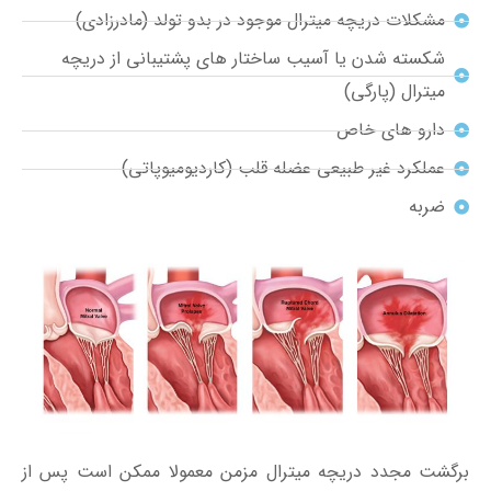
مشکلات دریچه میترال موجود در بدو تولد (مادرزادی)
شکسته شدن یا آسیب ساختار های پشتیبانی از دریچه
میترال (پارگی)
دارو های خاص
عملکرد غیر طبیعی عضله قلب (کاردیومیوپاتی)
ضربه
برگشت مجدد دریچه میترال مزمن معمولا ممکن است پس از