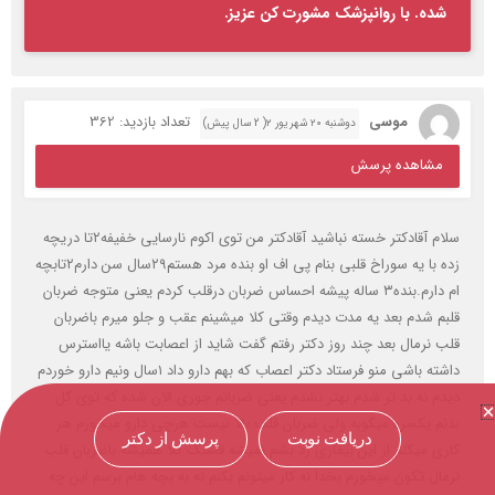
شده. با روانپزشک مشورت کن عزیز.
موسی
تعداد بازدید: 362
دوشنبه ۲۰ شهریور ۲( 2 سال پیش)
مشاهده پرسش
سلام آقادکتر خسته نباشید آقادکتر من توی اکوم نارسایی خفیفه۲تا دریچه
زده با یه سوراخ قلبی بنام پی اف او بنده مرد هستم۲۹سال سن دارم۲تابچه
ام دارم.بنده۳ ساله پیشه احساس ضربان درقلب کردم یعنی متوجه ضربان
قلبم شدم بعد یه مدت دیدم وقتی کلا میشینم عقب و جلو میرم باضربان
قلب نرمال بعد چند روز دکتر رفتم گفت شاید از اعصابت باشه یااسترس
داشته باشی منو فرستاد دکتر اعصاب که بهم دارو داد ۱سال ونیم دارو خوردم
دیدم نه بد تر شدم بهتر نشدم یعنی ضربانم جوری الان شده که توی کل
بدنم یکسره میکوبه ولی ضربان قلب بالا نیست هرچی دارو میخورم هر
دریافت نوبت
پرسش از دکتر
کاری میکنم از این بیماری رد بشم نمیشه قشنگ کلا همیشه باضربان قلب
نرمال تکون میخورم بخدا نه کار میتونم بکنم نه به بچه هام برسم این چه