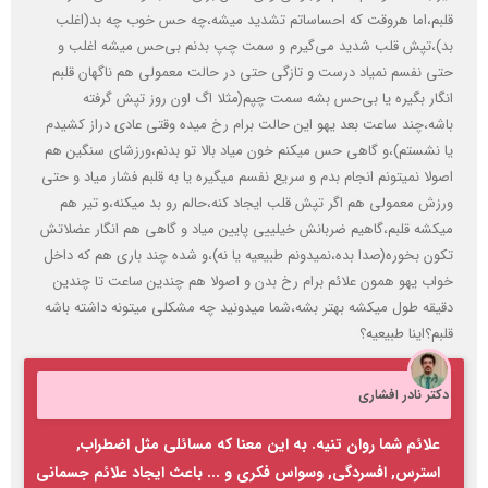
قلبم،اما هروقت که احساساتم تشدید میشه،چه حس خوب چه بد(اغلب
بد)،تپش قلب شدید می‌گیرم و سمت چپ بدنم بی‌حس میشه اغلب و
حتی نفسم نمیاد درست و تازگی حتی در حالت معمولی هم ناگهان قلبم
انگار بگیره یا بی‌حس بشه سمت چپم(مثلا اگ اون روز تپش گرفته
باشه،چند ساعت بعد یهو این حالت برام رخ میده وقتی عادی دراز کشیدم
یا نشستم)،و گاهی حس میکنم خون میاد بالا تو بدنم،ورزشای سنگین هم
اصولا نمیتونم انجام بدم و سریع نفسم میگیره یا به قلبم فشار میاد و حتی
ورزش معمولی هم اگر تپش قلب ایجاد کنه،حالم رو بد میکنه،و تیر هم
میکشه قلبم،گاهیم ضربانش خیلییی پایین میاد و گاهی هم انگار عضلاتش
تکون بخوره(صدا بده،نمیدونم طبیعیه یا نه)،و شده چند باری هم که داخل
خواب یهو همون علائم برام رخ بدن و اصولا هم چندین ساعت تا چندین
دقیقه طول میکشه بهتر بشه،شما میدونید چه مشکلی میتونه داشته باشه
قلبم؟اینا طبیعیه؟
دکتر نادر افشاری
علائم شما روان تنیه. به این معنا که مسائلی مثل اضطراب,
استرس, افسردگی, وسواس فکری و ... باعث ایجاد علائم جسمانی