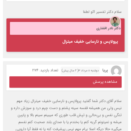
سلام دکتر تفسیر اکو لطفا
دکتر نادر افشاری
پرولاپس و نارسایی خفیف میترال
پریا
تعداد بازدید: 274
دوشنبه ۸ مرداد ۳( 2 سال پیش)
مشاهده پرسش
سلام آقای دکتر شما گفتید پرولاپس و نارسایی خفیف میترال زیاد مهم
نیس ولی من همیشه قفسه سینه پشتم و دست چپم درد و سوزش داره و
تنگی نفس و بی‌حالی و تپش قلب طوری که میبینم سینم بالا و پایین
میشه و نمیتونم گریه کنم یا بخندم یا با صدای بلند صحبت کنم نفسم
میگیره حالا دیگه اصلا برام مهم نیس پیشرفت کنه یا نه فقط آیا دارویی