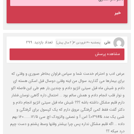
خیر
علی
تعداد بازدید: 299
پنجشنبه ۳۰ فروردین ۳( 2 سال پیش)
مشاهده پرسش
عرض ادب و احترام خدمت شما و سپاس فراوان بخاطر صبوری و وقتی که
برای بیمارها می گذارید سوال من اینه وقتی دوسال قبل اسکن هسته ای
دادم و شیش ماه قبل سیتی انژیو دادم و چندین بار هم طی این فاصله اکو
و نوار قلب انجام دادم و همش سالم بود .. احتمال داره گاهی نوسان فشار
دارم قلبم مشکل داشته باشه ؟؟؟ شیش ماه قبل سیتی انژیو انجام دادم و
دکتر گفت فقط کمی گرفتگی عروق دارم که یک کپسول برای گرفتگی و
شبی یک عدد &#039;آ اس آ و نصفی والزودک اچ سی 12/5......160 بهم
داده .. اگه قلبم مشکل نداره پس چرا بیشتر وقتها وسط پشتم و دست چپم
درد میکه ؟؟