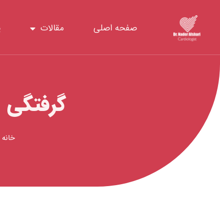
رش
ه
صفحه اصلی
مقالات
پ
حتوا
گرفتگی 
خانه
»