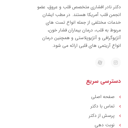
تر نادر افشاری متخصص قلب و عروق، عضو
جمن قلب آمریکا هستند. در مطب ایشان
مات مختلفی از جمله انواع تست های
بوط به قلب، درمان بیماران فشار خون،
ژیوگرافی و آنژیوپلاستی و همچنین درمان
واع آریتمی های قلبی ارائه می شود.
E
I
a
n
p
s
a
t
r
a
ترسی سریع
a
g
t
r
a
m
صفحه اصلی
تماس با دکتر
پرسش از دکتر
نوبت دهی