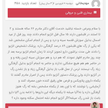
مهدیخانی
تعداد بازدید: 458
دوشنبه ۲۱ فروردین ۲( 3 سال پیش)
بیماری قلبی و عروقی
با سلام وعرض خسته نباشید.خدمت آقای دکتر.مادرم 66 ساله هستند و 2
تا استند در قلبشون دارند 15 سال قبل انژیو انجام دادند.چند روز قبل از عید
مسال بدلیل سوزش قفسه سینه و درد و پس از انجام اسکن مشخص شد
که یکی از رگ های قلبشون 89 درصد گرفتگی داره .پزشک تشخیص انژیو
ا دادند طی مدت براشون دارو تجویز کردند تا زمان انجام انژیو برسه بعد از
ند روز مادرم اظهار نمودند که هم درد و هم سوزش سینه ازبین رفته و و
ر حاضر هم هم هیچ مشکلی ندارند.و حاضر به انجام آنژیو بدلیل گرفتگی
یاد رگ نیستند ترس از عمل قلب باز بدلیل گرفتگی زیاد و باز نشدن رگ
ر آنژیو دارند.ولی پزشک دستور آنژیو دادند پس از اصرار مادرم گفتند تا
کماه داروی پلاویکس و قرص های رقیق کننده خون مصرف کنند و
زمایشی را نوشتند که با اون بعد از یکماه مشخص بشه که رگ هنوز
رفتگی داره یا نه؟آیا میشه تا یکماه دیگه این داروها را ادامه بدن ؟ایا دارو
اعث باز شدن رگ میشه؟اگر آنژیو انجام نشه احتمال سکته وجود داره ؟