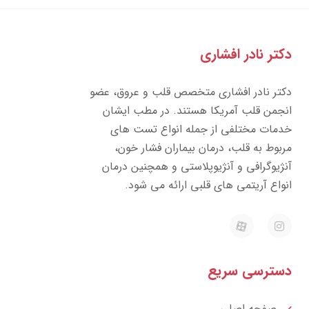
دکتر نادر افشاری
دکتر نادر افشاری متخصص قلب و عروق، عضو
انجمن قلب آمریکا هستند. در مطب ایشان
خدمات مختلفی از جمله انواع تست های
مربوط به قلب، درمان بیماران فشار خون،
آنژیوگرافی و آنژیوپلاستی و همچنین درمان
انواع آریتمی های قلبی ارائه می شود.
E
I
a
n
p
s
a
t
r
a
دسترسی سریع
a
g
t
r
a
m
صفحه اصلی