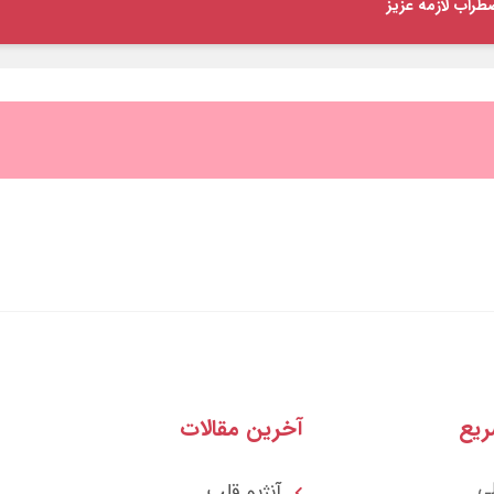
طراب لازمه عزیز
یع
آخرین مقالات
ی
آنژیو قلب