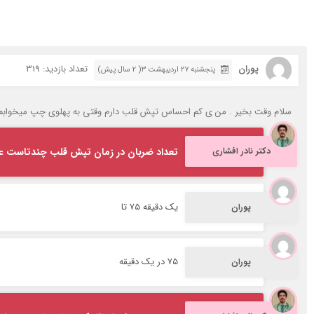
پوران
تعداد بازدید: 319
پنجشنبه ۲۷ اردیبهشت ۳( 2 سال پیش)
سلام وقت بخیر . من ی کم احساس تپش قلب دارم وقتی به پهلوی چپ میخوابم صدای تپش قلبم اذیتم میکنه. فشارم رو گرفتم
دکتر نادر افشاری
تعداد ضربان در زمان تپش قلب چندتاست عز
یک دقیقه ۷۵ تا
پوران
۷۵ در یک دقیقه
پوران