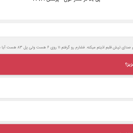
 ۱۱ روی ۶ هست ولی پل ۸۳ هست آیا مشگلی دارم؟ممنون از راهنماییتون
یز؟