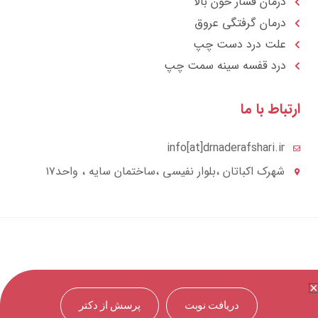
درمان فشار خون بالا
درمان گرفتگی عروق
علت درد دست چپ
درد قفسه سينه سمت چپ
تباط با ما
info[at]drnaderafshari.ir
شهرک اکباتان ،بلوار نفیسی ،ساختمان سایه ، واحد۱۷
دریافت نوبت
پرسش از دکتر