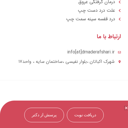
درمان گرفتگی عروق
علت درد دست چپ
درد قفسه سينه سمت چپ
تباط با ما
info[at]drnaderafshari.ir
شهرک اکباتان ،بلوار نفیسی ،ساختمان سایه ، واحد۱۷
دریافت نوبت
پرسش از دکتر