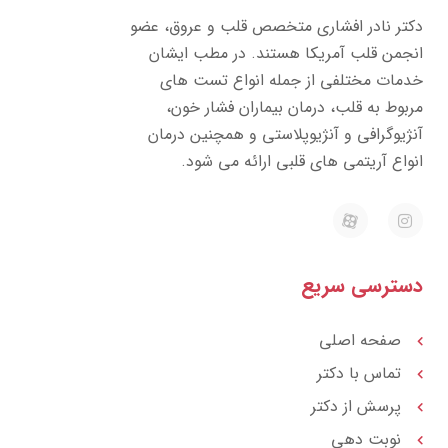
تر نادر افشاری متخصص قلب و عروق، عضو
جمن قلب آمریکا هستند. در مطب ایشان
مات مختلفی از جمله انواع تست های
بوط به قلب، درمان بیماران فشار خون،
ژیوگرافی و آنژیوپلاستی و همچنین درمان
واع آریتمی های قلبی ارائه می شود.
E
I
a
n
p
s
a
t
r
a
ترسی سریع
a
g
t
r
a
m
صفحه اصلی
تماس با دکتر
پرسش از دکتر
نوبت دهی