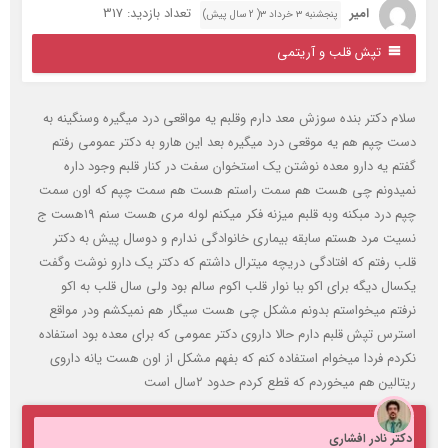
امیر
تعداد بازدید: 317
پنجشنبه ۳ خرداد ۳( 2 سال پیش)
تپش قلب و آریتمی
لام دکتر بنده سوزش معد دارم وقلبم یه مواقعی درد میگیره وسنگینه به
ست چپم هم یه موقعی درد میگیره بعد این هارو به دکتر عمومی رفتم
فتم یه دارو معده نوشتن یک استخوان سفت در کنار قلبم وجود داره
میدونم چی هست هم سمت راستم هست هم سمت چپم که اون سمت
چپم درد مبکنه وبه قلبم میزنه فکر میکنم لوله مری هست سنم ۱۹هست ج
سیت مرد هستم سابقه بیماری خانوادگی ندارم و دوسال پیش به دکتر
لب رفتم که افتادگی دریچه میترال داشتم که دکتر یک دارو نوشت وگفت
کسال دیگه برای اکو ببا نوار قلب اکوم سالم بود ولی سال قلب به اکو
رفتم میخواستم بدونم مشکل چی هست سیگار هم نمیکشم ودر مواقع
سترس تپش قلبم دارم حالا داروی دکتر عمومی که برای معده بود استفاده
کردم فردا میخوام استفاده کنم که بفهم مشکل از اون هست یانه داروی
تالین هم میخوردم که قطع کردم حدود ۲سال است
کتر نادر افشاری