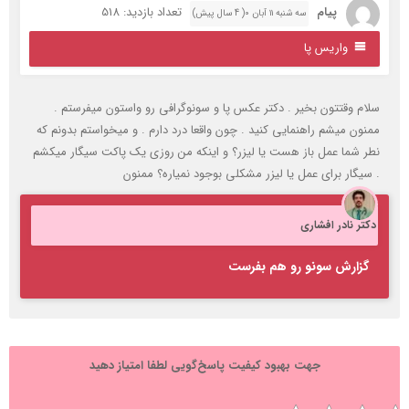
پیام
تعداد بازدید: 518
سه شنبه ۱۱ آبان ۰( 4 سال پیش)
واریس پا
لام وقتتون بخیر . دکتر عکس پا و سونوگرافی رو واستون میفرستم .
منون میشم راهنمایی کنید . چون واقعا درد دارم . و میخواستم بدونم که
طر شما عمل باز هست یا لیزر؟ و اینکه من روزی یک پاکت سیگار میکشم
 سیگار برای عمل یا لیزر مشکلی بوجود نمیاره؟ ممنون
کتر نادر افشاری
گزارش سونو رو هم بفرست
جهت بهبود کیفیت پاسخ‌گویی لطفا امتیاز دهید