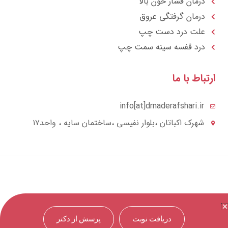
درمان فشار خون بالا
درمان گرفتگی عروق
علت درد دست چپ
درد قفسه سينه سمت چپ
تباط با ما
info[at]drnaderafshari.ir
شهرک اکباتان ،بلوار نفیسی ،ساختمان سایه ، واحد۱۷
دریافت نوبت
پرسش از دکتر