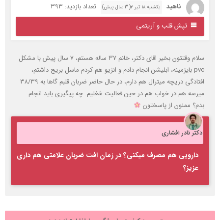
ناهید
تعداد بازدید: 393
یکشنبه ۱۸ تیر ۲( 3 سال پیش)
تپش قلب و آریتمی
سلام وقتتون بخیر اقای دکتر، خانم ۳۷ ساله هستم، ۷ سال پیش با مشکل
pvc بایژمینه، ابلیشن انجام دادم و انژیو هم کردم ماسل بریج داشتم،
افتادگی دریچه میترال هم دارم، در حال حاضر ضربان قلبم گاها به ۳۸/۳۹
یرسه هم در خواب هم در حین فعالیت شغلیم. چه پیگیری باید انجام
دم؟ ممنون از پاسختون
کتر نادر افشاری
دارویی هم مصرف میکنی؟ در زمان افت ضربان علامتی هم داری
عزیز؟