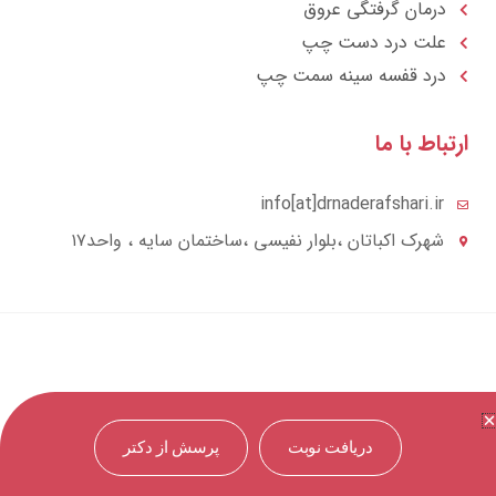
درمان گرفتگی عروق
علت درد دست چپ
درد قفسه سينه سمت چپ
تباط با ما
info[at]drnaderafshari.ir
شهرک اکباتان ،بلوار نفیسی ،ساختمان سایه ، واحد۱۷
دریافت نوبت
پرسش از دکتر