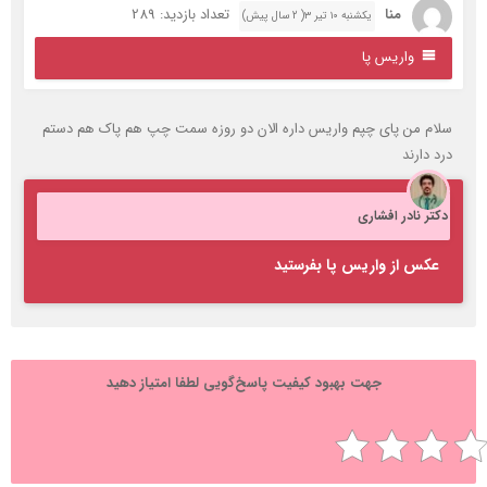
منا
تعداد بازدید: 289
یکشنبه ۱۰ تیر ۳( 2 سال پیش)
واریس پا
لام من پای چپم واریس داره الان دو روزه سمت چپ هم پاک هم دستم
رد دارند
کتر نادر افشاری
عکس از واریس پا بفرستید
جهت بهبود کیفیت پاسخ‌گویی لطفا امتیاز دهید