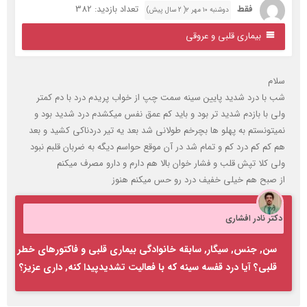
فقط
تعداد بازدید: 382
دوشنبه ۱۰ مهر ۲( 2 سال پیش)
بیماری قلبی و عروقی
لام
ب با درد شدید پایین سینه سمت چپ از خواب پریدم درد با دم کمتر
لی با بازدم شدید تر بود و باید کم عمق نفس میکشدم درد شدید بود و
میتونستم به پهلو ها بچرخم طولانی شد بعد یه تیر دردناکی کشید و بعد
م کم کم درد کم و تمام شد در آن موقع حواسم دیگه به ضربان قلبم نبود
لی کلا تپش قلب و فشار خوان بالا هم دارم و دارو مصرف میکنم
ز صبح هم خیلی خفیف درد رو حس میکنم هنوز
کتر نادر افشاری
سن, جنس, سیگار, سابقه خانوادگی بیماری قلبی و فاکتورهای خطر
قلبی؟ آیا درد قفسه سینه که با فعالیت تشدیدپیدا کنه, داری عزیز؟