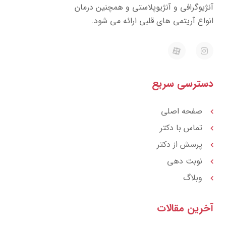
ژیوگرافی و آنژیوپلاستی و همچنین درمان
واع آریتمی های قلبی ارائه می شود.
E
I
a
n
p
s
a
t
r
a
ترسی سریع
a
g
t
r
a
m
صفحه اصلی
تماس با دکتر
پرسش از دکتر
نوبت دهی
وبلاگ
رین مقالات