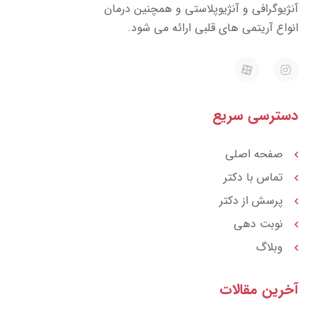
ژیوگرافی و آنژیوپلاستی و همچنین درمان
واع آریتمی های قلبی ارائه می شود.
E
I
a
n
p
s
a
t
r
a
ترسی سریع
a
g
t
r
a
m
صفحه اصلی
تماس با دکتر
پرسش از دکتر
نوبت دهی
وبلاگ
رین مقالات