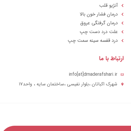
آنژیو قلب
درمان فشار خون بالا
درمان گرفتگی عروق
علت درد دست چپ
درد قفسه سينه سمت چپ
تباط با ما
info[at]drnaderafshari.ir
شهرک اکباتان ،بلوار نفیسی ،ساختمان سایه ، واحد۱۷