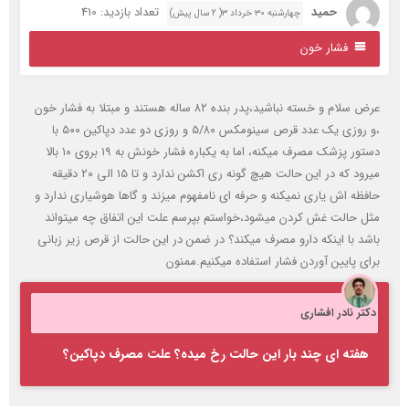
حمید
تعداد بازدید: 410
چهارشنبه ۳۰ خرداد ۳( 2 سال پیش)
فشار خون
عرض سلام و خسته نباشید،پدر بنده ۸۲ ساله هستند و مبتلا به فشار خون
،و روزی یک عدد قرص سینومکس ۵/۸۰ و روزی دو عدد دپاکین ۵۰۰ با
دستور پزشک مصرف میکنه، اما به یکباره فشار خونش به ۱۹ بروی ۱۰ بالا
میرود که در این حالت هیچ گونه ری اکشن ندارد و تا ۱۵ الی ۲۰ دقیقه
افظه اش یاری نمیکنه و حرفه ای نامفهوم میزند و گاها هوشیاری ندارد و
ثل حالت غش کردن میشود،خواستم بپرسم علت این اتفاق چه میتواند
اشد با اینکه دارو مصرف میکند؟ در ضمن در این حالت از قرص زیر زبانی
رای پایین آوردن فشار استفاده میکنیم.ممنون
کتر نادر افشاری
هفته ای چند بار این حالت رخ میده؟ علت مصرف دپاکین؟