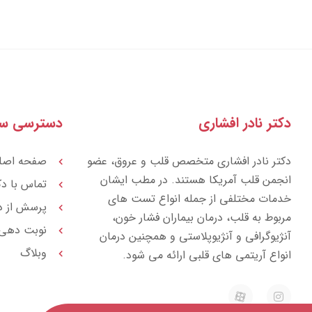
دکتر نادر افشاری
دسترسی سر
دکتر نادر افشاری متخصص قلب و عروق، عضو
صفحه اصل
انجمن قلب آمریکا هستند. در مطب ایشان
تماس با دک
خدمات مختلفی از جمله انواع تست های
پرسش از د
مربوط به قلب، درمان بیماران فشار خون،
نوبت دهی
آنژیوگرافی و آنژیوپلاستی و همچنین درمان
وبلاگ
انواع آریتمی های قلبی ارائه می شود.
E
I
a
n
p
s