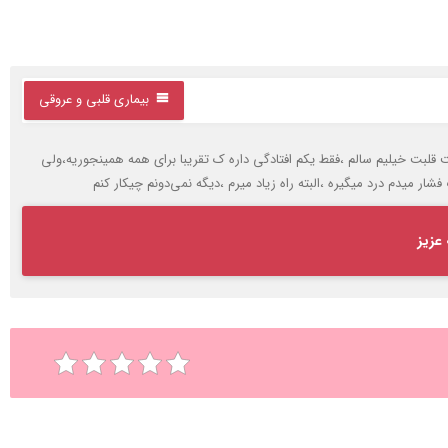
بیماری قلبی و عروقی
قلبت خیلیم سالم ،فقط یکم افتادگی داره ک تقریبا برای همه همینجوریه،ولی
 میدم درد میگیره ،البته راه زیاد میرم ،دیگه نمی‌دونم چیکار کنم
عزیز