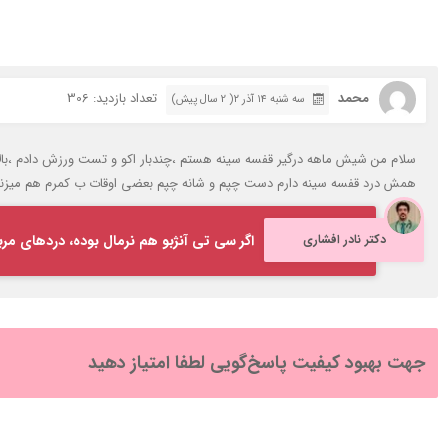
محمد
تعداد بازدید: 306
سه شنبه ۱۴ آذر ۲( 2 سال پیش)
سلام من شیش ماهه درگیر قفسه سینه هستم ،چندبار اکو و تست ورزش دادم ،بالا
همش درد قفسه سینه دارم دست چپم و شانه چپم بعضی اوقات ب کمرم هم میزنه،کلا ق
دکتر نادر افشاری
اگر سی تی آنژبو هم نرمال بوده، دردهای مر
جهت بهبود کیفیت پاسخ‌گویی لطفا امتیاز دهید