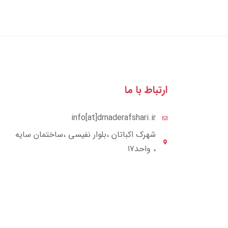
ارتباط با ما
info[at]drnaderafshari.ir
شهرک اکباتان ،بلوار نفیسی ،ساختمان سایه
، واحد۱۷