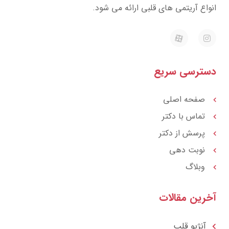
واع آریتمی های قلبی ارائه می شود.
E
I
a
n
p
s
a
t
r
a
ترسی سریع
a
g
t
r
a
m
صفحه اصلی
تماس با دکتر
پرسش از دکتر
نوبت دهی
وبلاگ
رین مقالات
آنژیو قلب