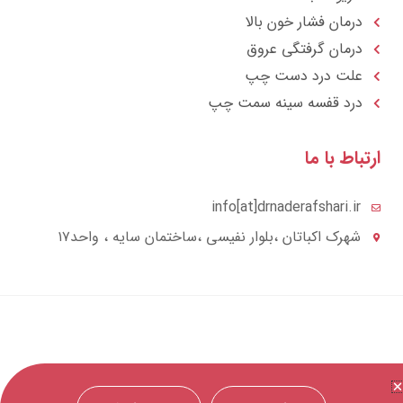
درمان فشار خون بالا
درمان گرفتگی عروق
علت درد دست چپ
درد قفسه سينه سمت چپ
تباط با ما
info[at]drnaderafshari.ir
شهرک اکباتان ،بلوار نفیسی ،ساختمان سایه ، واحد۱۷