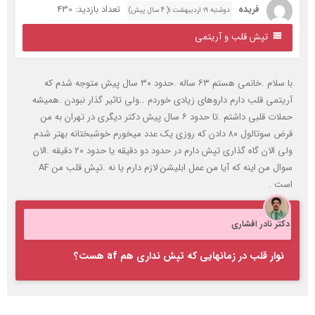
فریده
تعداد بازدید: 430
دوشنبه ۱۹ اردیبهشت ۱( 4 سال پیش)
تپش قلب و آریتمی
با سلام .خانمی هستم ۶۳ ساله .حدود ۳۰ سال پیش متوجه شدم که
ریتمی قلب دارم داروهای زیادی خوردم ..ولی تاثیر گذار نبودن .همیشه
حملات قلبی داشتم .تا حدود ۶ سال پیش دکتر دیگری در تهران به من
قرض سوتالول ۸۰ دادن که روزی یک عدد میخورم خوشبختانه بهتر شدم
ولی الان گاه گذاری تپش دارم در حدود دو دقیقه یا حدود ۲۰ دقیقه .الان
سوال من اینه که آیا من عمل ابلیشن لازم دارم یا نه .تپش قلب من AF
ست .
کتر نادر افشاری
نوار قلب در زمانهایی که تپش نداری هم af هست؟