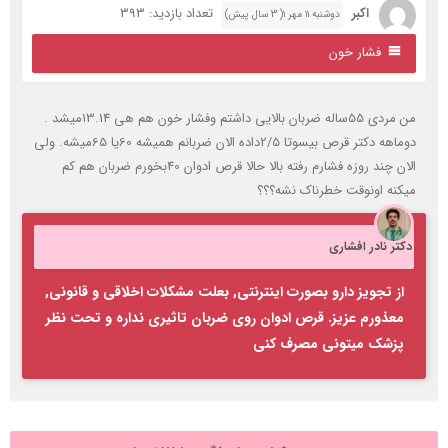
اکبر
تعداد بازدید: 393
دوشنبه ۱۱ مهر ۱( 3 سال پیش)
فشار خون
من مردی 55ساله ضربان بالایی داشتم وفشار خون هم هی 13.14میشد .
دوماهه دکتر قرص بیسوتا 2/5داده الان ضربانم همیشه 60یا 65میشه. ولی
الان چند روزه فشارم رفته بالا حالا قرص ادوان 40بخورم ضربان هم کم
یکنه اونوقت خطرناک نشه؟؟؟
کتر نادر افشاری
از تجویز دارو بصورت اینترنتی, بعلت مشکلات اخلاقی و قانونی,
معذورم عزیز. قرص ادوان روی ضربان تاثیری نداره و تحت نظر
پزشک میتونی مصرف کنی