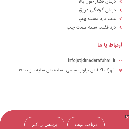
درمان فشار خون بالا
درمان گرفتگی عروق
علت درد دست چپ
درد قفسه سينه سمت چپ
تباط با ما
info[at]drnaderafshari.ir
شهرک اکباتان ،بلوار نفیسی ،ساختمان سایه ، واحد۱۷
دریافت نوبت
پرسش از دکتر