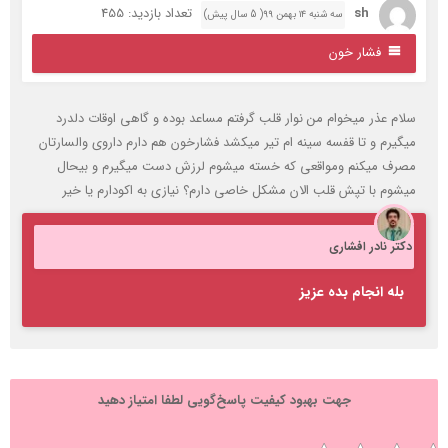
sh
تعداد بازدید: 455
سه شنبه ۱۴ بهمن ۹۹( 5 سال پیش)
فشار خون
لام عذر میخوام من نوار قلب گرفتم مساعد بوده و گاهی اوقات دلدرد
یگیرم و تا قفسه سینه ام تیر میکشد فشارخون هم دارم داروی والسارتان
صرف میکنم ومواقعی که خسته میشوم لرزش دست میگیرم و بیحال
یشوم با تپش قلب الان مشکل خاصی دارم؟ نیازی به اکودارم یا خیر
کتر نادر افشاری
بله انجام بده عزیز
جهت بهبود کیفیت پاسخ‌گویی لطفا امتیاز دهید