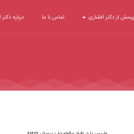
رسش از دکتر افشاری
تماس با ما
درباره دکتر 
واریس پا در افراد سالخورده - پرسش 21679