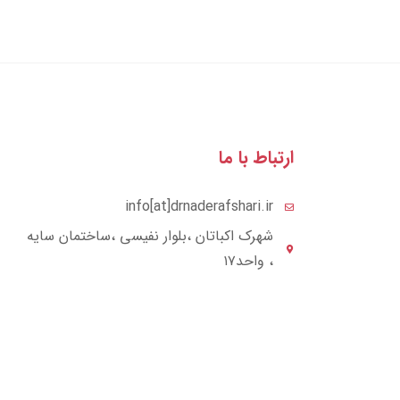
ارتباط با ما
info[at]drnaderafshari.ir
شهرک اکباتان ،بلوار نفیسی ،ساختمان سایه
، واحد۱۷