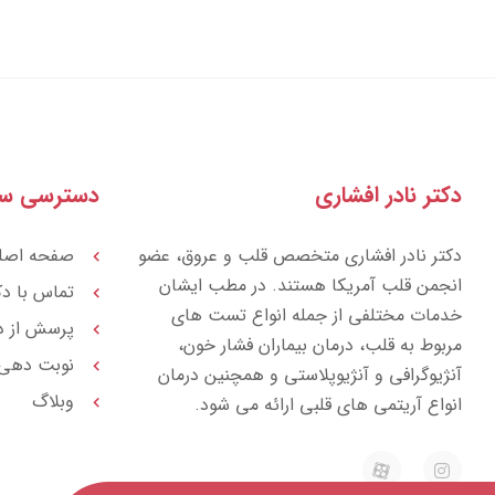
دکتر نادر افشاری
دسترسی سر
دکتر نادر افشاری متخصص قلب و عروق، عضو
صفحه اصل
انجمن قلب آمریکا هستند. در مطب ایشان
تماس با دک
خدمات مختلفی از جمله انواع تست های
پرسش از د
مربوط به قلب، درمان بیماران فشار خون،
نوبت دهی
آنژیوگرافی و آنژیوپلاستی و همچنین درمان
وبلاگ
انواع آریتمی های قلبی ارائه می شود.
E
I
a
n
p
s