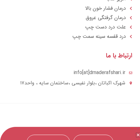
درمان فشار خون بالا
درمان گرفتگی عروق
علت درد دست چپ
درد قفسه سينه سمت چپ
تباط با ما
info[at]drnaderafshari.ir
شهرک اکباتان ،بلوار نفیسی ،ساختمان سایه ، واحد۱۷