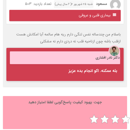
مسعود
تعداد بازدید: 503
شنبه ۲۵ شهریور ۲( 2 سال پیش)
بیماری قلبی و عروقی
اسلام من چندساله نفس تنگی دارم ریه هام سالمه آیا امکانش هست
زقلب باشه چون ازناحیه قلب نه دردی دارم نه مشکلی
کتر نادر افشاری
بله ممکنه. اکو انجام بده عزیز
جهت بهبود کیفیت پاسخ‌گویی لطفا امتیاز دهید