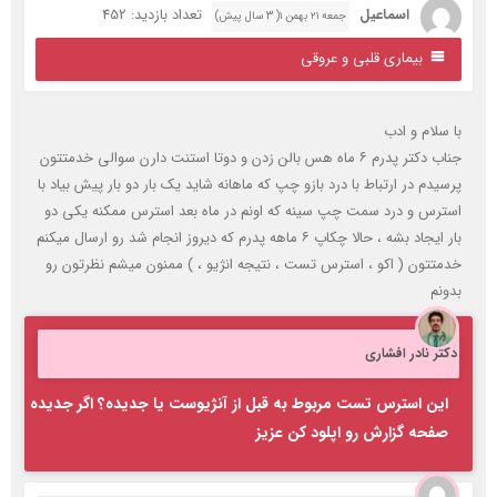
اسماعیل
تعداد بازدید: 452
جمعه ۲۱ بهمن ۱( 3 سال پیش)
بیماری قلبی و عروقی
ا سلام و ادب
جناب دکتر پدرم ۶ ماه هس بالن زدن و دوتا استنت دارن سوالی خدمتتون
رسیدم در ارتباط با درد بازو چپ که ماهانه شاید یک بار دو بار پیش بیاد با
سترس و درد سمت چپ سینه که اونم در ماه بعد استرس ممکنه یکی دو
بار ایجاد بشه ، حالا چکاپ ۶ ماهه پدرم که دیروز انجام شد رو ارسال میکنم
دمتتون ( اکو ، استرس تست ، نتیجه انژیو ، ) ممنون میشم نظرتون‌ رو
دونم
کتر نادر افشاری
این استرس تست مربوط به قبل از آنژیوست یا جدیده؟ اگر جدیده
صفحه گزارش رو اپلود کن عزیز