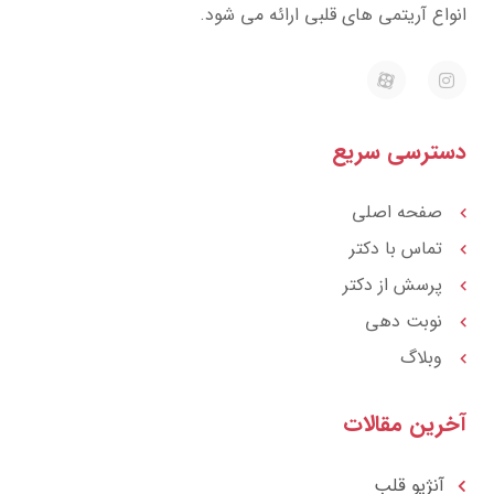
واع آریتمی های قلبی ارائه می شود.
E
I
a
n
p
s
a
t
r
a
ترسی سریع
a
g
t
r
a
m
صفحه اصلی
تماس با دکتر
پرسش از دکتر
نوبت دهی
وبلاگ
رین مقالات
آنژیو قلب