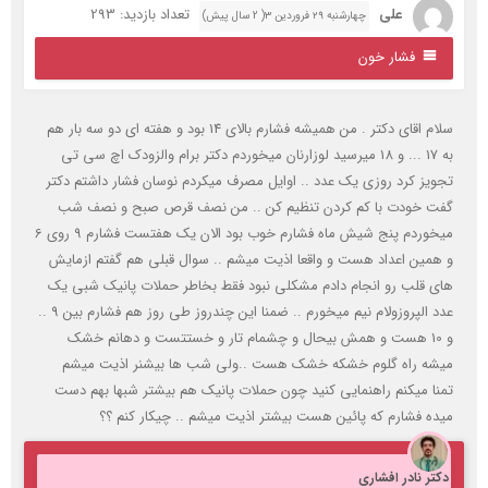
علی
تعداد بازدید: 293
چهارشنبه ۲۹ فروردین ۳( 2 سال پیش)
فشار خون
سلام اقای دکتر . من همیشه فشارم بالای 14 بود و هفته ای دو سه بار هم
به 17 ... و 18 میرسید لوزارنان میخوردم دکتر برام والزودک اچ سی تی
جویز کرد روزی یک عدد .. اوایل مصرف میکردم نوسان فشار داشتم دکتر
فت خودت با کم کردن تنظیم کن .. من نصف قرص صبح و نصف شب
میخوردم پنج شیش ماه فشارم خوب بود الان یک هفتست فشارم 9 روی 6
 همین اعداد هست و واقعا اذیت میشم .. سوال قبلی هم گفتم ازمایش
ای قلب رو انجام دادم مشکلی نبود فقط بخاطر حملات پانیک شبی یک
عدد الپروزولام نیم میخورم .. ضمنا این چندروز طی روز هم فشارم بین 9 ..
و 10 هست و همش بیحال و چشمام تار و خستتست و دهانم خشک
یشه راه گلوم خشکه خشک هست ..ولی شب ها بیشنر اذیت میشم
منا میکنم راهنمایی کنید چون حملات پانیک هم بیشتر شبها بهم دست
یده فشارم که پائین هست بیشتر اذیت میشم .. چیکار کنم ؟؟
کتر نادر افشاری