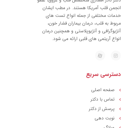
تر نادر افشاری متخصص قلب و عروق، عضو
جمن قلب آمریکا هستند. در مطب ایشان
مات مختلفی از جمله انواع تست های
بوط به قلب، درمان بیماران فشار خون،
ژیوگرافی و آنژیوپلاستی و همچنین درمان
واع آریتمی های قلبی ارائه می شود.
E
I
a
n
p
s
a
t
r
a
ترسی سریع
a
g
t
r
a
m
صفحه اصلی
تماس با دکتر
پرسش از دکتر
نوبت دهی
وبلاگ