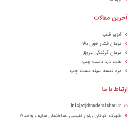
رین مقالات
آنژیو قلب
درمان فشار خون بالا
درمان گرفتگی عروق
علت درد دست چپ
درد قفسه سينه سمت چپ
تباط با ما
info[at]drnaderafshari.ir
شهرک اکباتان ،بلوار نفیسی ،ساختمان سایه ، واحد۱۷