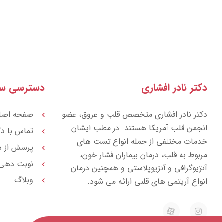
دکتر نادر افشاری
دسترسی سر
دکتر نادر افشاری متخصص قلب و عروق، عضو
صفحه اصل
انجمن قلب آمریکا هستند. در مطب ایشان
تماس با دک
خدمات مختلفی از جمله انواع تست های
پرسش از د
مربوط به قلب، درمان بیماران فشار خون،
نوبت دهی
آنژیوگرافی و آنژیوپلاستی و همچنین درمان
وبلاگ
انواع آریتمی های قلبی ارائه می شود.
E
I
a
n
p
s