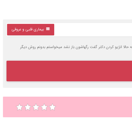
بیماری قلبی و عروقی
پا باید بشه حالا انژیو کردن دکتر گفت رگهاشون باز نشد میخواستم بدونم روش دیگر