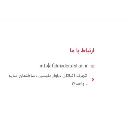
ارتباط با ما
info[at]drnaderafshari.ir
شهرک اکباتان ،بلوار نفیسی ،ساختمان سایه
، واحد۱۷