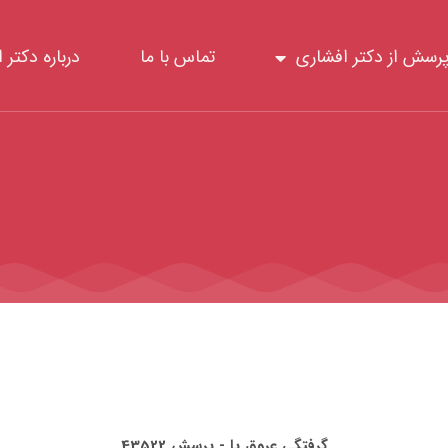
رسش از دکتر افشاری
تماس با ما
درباره دکتر 
گرفتگی عروق پا - پرسش 43522