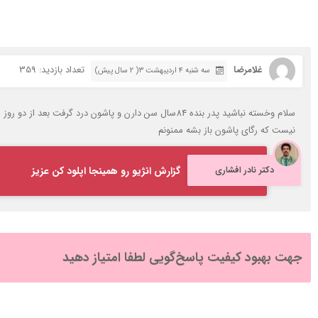
غلامرضا
تعداد بازدید: 359
سه شنبه ۴ اردیبهشت ۳( 2 سال پیش)
سلام وخسته نباشید پدر بنده 84سال سن دارن و پاشون در
نیست که رگای پاشون باز بشه ممنونم
دکتر نادر افشاری
گزارش انژیو رو همینجا اپلود کن عزیز
جهت بهبود کیفیت پاسخ‌گویی لطفا امتیاز دهید