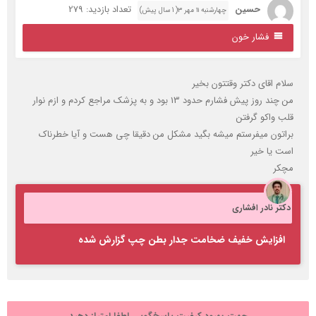
حسین
تعداد بازدید: 279
چهارشنبه ۱۱ مهر ۳( 1 سال پیش)
فشار خون
لام اقای دکتر وقتتون بخیر
من چند روز پیش فشارم حدود 13 بود و به پزشک مراجع کردم و ازم نوار
لب واکو گرفتن
راتون میفرستم میشه بگید مشکل من دقیقا چی هست و آیا خطرناک
ست یا خیر
چکر
کتر نادر افشاری
افزایش خفیف ضخامت جدار بطن چپ گزارش شده