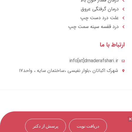
درمان فشار خون بالا
درمان گرفتگی عروق
علت درد دست چپ
درد قفسه سينه سمت چپ
تباط با ما
info[at]drnaderafshari.ir
شهرک اکباتان ،بلوار نفیسی ،ساختمان سایه ، واحد۱۷
دریافت نوبت
پرسش از دکتر