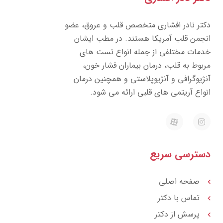
تر نادر افشاری متخصص قلب و عروق، عضو
جمن قلب آمریکا هستند. در مطب ایشان
مات مختلفی از جمله انواع تست های
بوط به قلب، درمان بیماران فشار خون،
ژیوگرافی و آنژیوپلاستی و همچنین درمان
واع آریتمی های قلبی ارائه می شود.
E
I
a
n
p
s
a
t
r
a
ترسی سریع
a
g
t
r
a
m
صفحه اصلی
تماس با دکتر
پرسش از دکتر