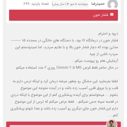
حمیدرضا
تعداد بازدید: 299
چهارشنبه ۱۸ مهر ۳( 1 سال پیش)
فشار خون
رود و احترام
 خون در درمانگاه 17 بود، با دستگاه های خانگی در محدده 15 ---------
دتی بوده که دچار فشار خون بالا و با علایم سردرد، اما نمیدونستم این
ردرد ناشی از چیه
زمایش هام رو پیوست میکم...
حال حاضر فقط قرص Concor 2.5 MG روزی 2 عدد استفاده میکنم
طفا بفرمایید این مشکل رو چطور میشه درمان کرد و اینکه ترس دارم به
لب و یا عروق قلبی آسیب زده باشد و در آینده متوجه این موضوع
شوم.... میخواستم برای آینده پیشکیری کنم از این موضوع با اینکه دردی
ر قفسه سینه حس نمیکنم... فقط عرض میکنم که ترس از این موضوع
ارم این فشار خون جای دیگری رو آسیب زده باشد و بعدا نتونم پیشکیری
م....