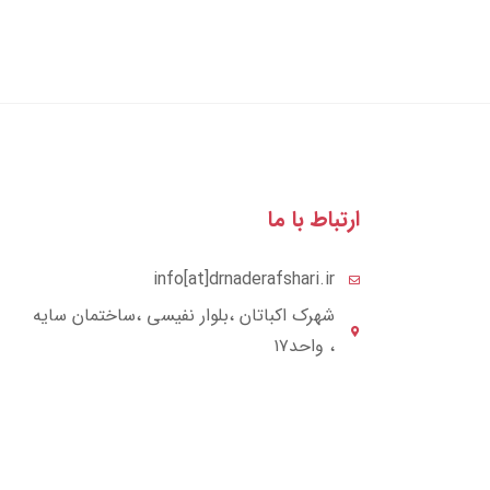
ارتباط با ما
info[at]drnaderafshari.ir
شهرک اکباتان ،بلوار نفیسی ،ساختمان سایه
، واحد۱۷