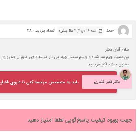
احمد
تعداد بازدید: 280
شنبه ۱۶ دی ۲( 2 سال پیش)
سلام آقای دکتر
من دست چپم سر شده و چشم سمت چپم می تار میشه قرص متورال ۵۰ روزی یکعدد مصرف میکنم سابقه دیابت و قلبی هم دارم الان در منزل با دستگاه دیجیتال فشارم رو گرفتم ۱۷ روی ۱۱ بود باید چکارکنم تا فشارم بیاد پایین
ممنون میشم اگه بفرمایید
دکتر نادر افشاری
باید به متخصص مراجعه کنی تا داروی فشارخ
جهت بهبود کیفیت پاسخ‌گویی لطفا امتیاز دهید