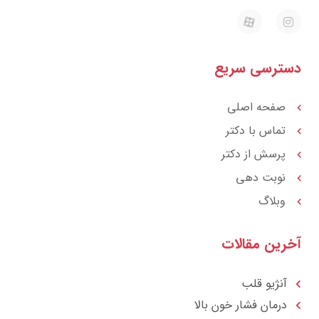
E
I
a
n
p
s
a
t
r
a
ترسی سریع
a
g
t
r
a
m
صفحه اصلی
تماس با دکتر
پرسش از دکتر
نوبت دهی
وبلاگ
رین مقالات
آنژیو قلب
درمان فشار خون بالا