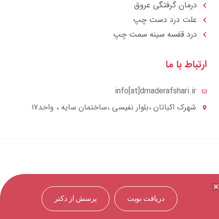
درمان گرفتگی عروق
علت درد دست چپ
درد قفسه سينه سمت چپ
تباط با ما
info[at]drnaderafshari.ir
شهرک اکباتان ،بلوار نفیسی ،ساختمان سایه ، واحد۱۷
دریافت نوبت
پرسش از دکتر