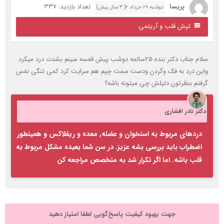
پریسا
تعداد بازدید: 337
دوشنبه ۲۹ خرداد ۲( 3 سال پیش)
تپش قلب و آریتمی
سلام جناب دکتر بنده ۲۵سالمه دوشب پیش قفسه سینم بشدت درد میکرد
این درد به فک وگردن ودست سمت چپم هم سرایت کرد کمی تنگی نفس
رفتم بنظرتون دلیلش چی میتونه باشه؟
کتر نادر افشاری
دردهای مربوط به استخوان و عضله, معده و ریفلاکس و همینطور
اضطراب باید بررسی بشه عزیز. در سن شما بعیده مشکل مربوط به
قلب باشه. اما اگر تکرار شد به متخصص مراجعه کن
جهت بهبود کیفیت پاسخ‌گویی لطفا امتیاز دهید