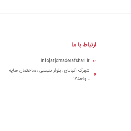
ارتباط با ما
info[at]drnaderafshari.ir
شهرک اکباتان ،بلوار نفیسی ،ساختمان سایه
، واحد۱۷