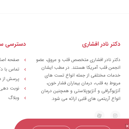
دکتر نادر افشاری
دسترسی سر
دکتر نادر افشاری متخصص قلب و عروق، عضو
صفحه اصل
انجمن قلب آمریکا هستند. در مطب ایشان
تماس با دک
خدمات مختلفی از جمله انواع تست های
پرسش از د
مربوط به قلب، درمان بیماران فشار خون،
نوبت دهی
آنژیوگرافی و آنژیوپلاستی و همچنین درمان
وبلاگ
انواع آریتمی های قلبی ارائه می شود.
E
I
a
n
p
s
a
t