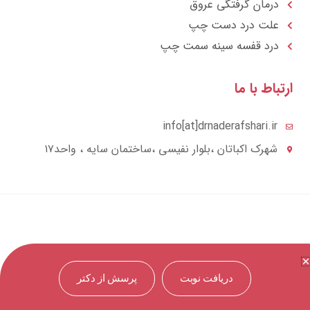
درمان گرفتگی عروق
علت درد دست چپ
درد قفسه سينه سمت چپ
تباط با ما
info[at]drnaderafshari.ir
شهرک اکباتان ،بلوار نفیسی ،ساختمان سایه ، واحد۱۷
دریافت نوبت
پرسش از دکتر